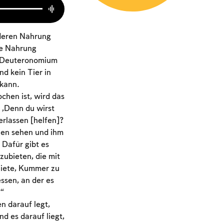
 deren Nahrung
ie Nahrung
“ (Deuteronomium
d kein Tier in
 kann.
chen ist, wird das
 „Denn du wirst
erlassen [helfen]?
egen sehen und ihm
 Dafür gibt es
zubieten, die mit
kniete, Kummer zu
essen, an der es
n“
n darauf legt,
nd es darauf liegt,