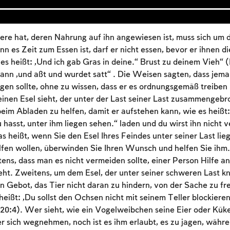
ere hat, deren Nahrung auf ihn angewiesen ist, muss sich um
 es Zeit zum Essen ist, darf er nicht essen, bevor er ihnen d
es heißt: „Und ich gab Gras in deine.“ Brust zu deinem Vieh
dann „und aßt und wurdet satt“ . Die Weisen sagten, dass jeman
ngen sollte, ohne zu wissen, dass er es ordnungsgemäß treiben
inen Esel sieht, der unter der Last seiner Last zusammengebro
im Abladen zu helfen, damit er aufstehen kann, wie es heißt:
 hasst, unter ihm liegen sehen.“ laden und du wirst ihn nicht v
s heißt, wenn Sie den Esel Ihres Feindes unter seiner Last li
lfen wollen, überwinden Sie Ihren Wunsch und helfen Sie ihm.
ens, dass man es nicht vermeiden sollte, einer Person Hilfe an
teht. Zweitens, um dem Esel, der unter seiner schweren Last 
in Gebot, das Tier nicht daran zu hindern, von der Sache zu fr
Account required
heißt: „Du sollst den Ochsen nicht mit seinem Teller blockiere
0:4). Wer sieht, wie ein Vogelweibchen seine Eier oder Küke
To mark concepts as learned, you'll need to create
er sich wegnehmen, noch ist es ihm erlaubt, es zu jagen, währe
an account or log in.