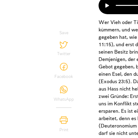
Wer Vieh oder Ti
kümmern, und wenn
Save
gegeben hat, wie 
11:15), und erst 
seinen Besitz bri
Twitter
Demjenigen, der e
Gebot gegeben, be
einen Esel, den du
Facebook
(Exodus 23:5). Da
aus Hass nicht he
zwei Gründe: Erst
WhatsApp
uns im Konflikt s
ersparen. Es ist e
arbeitet, denn es 
(Deuteronomium 2
Print
darf sie nicht unt