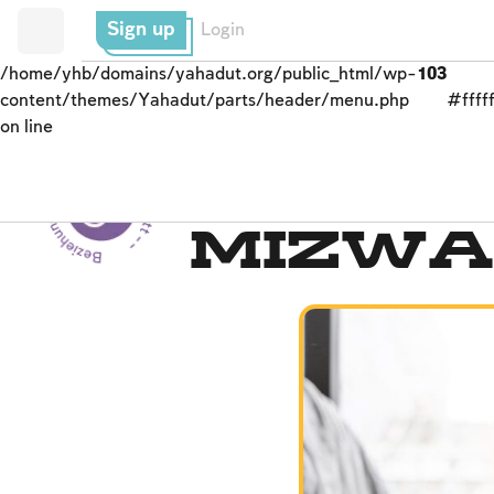
Sign up
Login
/home/yhb/domains/yahadut.org/public_html/wp-
103
content/themes/Yahadut/parts/header/menu.php
#fffff
on line
Beziehung zwischen Mensch und Gott --
Gesetze und Gesetze
Mizwa 