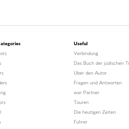
ategories
Useful
ors
Verbindung
s
Das Buch der jüdischen Tr
rs
Über den Autor
ders
Fragen und Antworten
ang
war Partner
ors
Touren
l
Die heutigen Zeiten
s
Führer