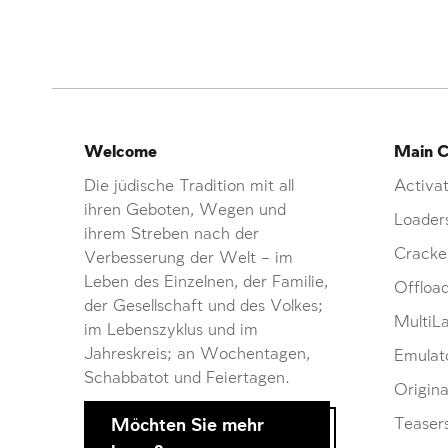
Welcome
Main C
Die jüdische Tradition mit all
Activat
ihren Geboten, Wegen und
Loader
ihrem Streben nach der
Cracke
Verbesserung der Welt – im
Leben des Einzelnen, der Familie,
Offloa
der Gesellschaft und des Volkes;
MultiL
im Lebenszyklus und im
Jahreskreis; an Wochentagen,
Emulat
Schabbatot und Feiertagen.
Origina
Möchten Sie mehr
Teaser