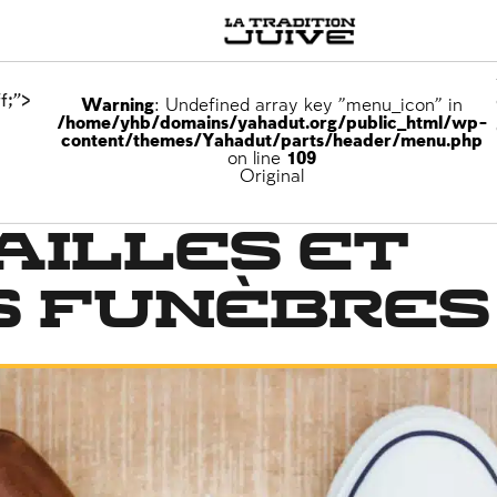
f;">
Warning
: Undefined array key "menu_icon" in
/home/yhb/domains/yahadut.org/public_html/wp-
content/themes/Yahadut/parts/header/menu.php
on line
109
Original
ailles et
s funèbres