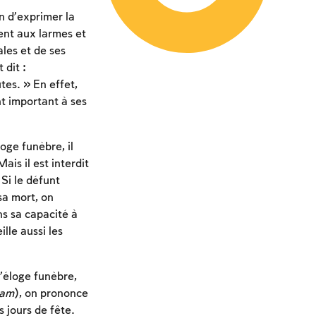
n d’exprimer la
lent aux larmes et
les et de ses
 dit :
tes. » En effet,
t important à ses
oge funèbre, il
is il est interdit
Si le défunt
 sa mort, on
s sa capacité à
lle aussi les
’éloge funèbre,
ham
), on prononce
 jours de fête.