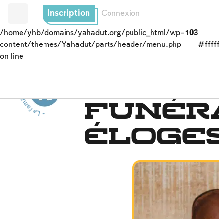
Inscription
Connexion
/home/yhb/domains/yahadut.org/public_html/wp-
103
content/themes/Yahadut/parts/header/menu.php
#fffff
on line
- L
a
f
a
m
il
e
j
u
i
v
e
-
L
a fam
ille
j
u
i
v
e
Deuil
l
-
Funér
éloge