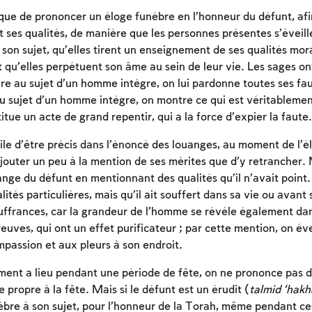
que de prononcer un éloge funèbre en l’honneur du défunt, afi
t ses qualités, de manière que les personnes présentes s’éveil
son sujet, qu’elles tirent un enseignement de ses qualités mora
 qu’elles perpétuent son âme au sein de leur vie. Les sages ont
e au sujet d’un homme intègre, on lui pardonne toutes ses fau
au sujet d’un homme intègre, on montre ce qui est véritablemen
itue un acte de grand repentir, qui a la force d’expier la faute.
icile d’être précis dans l’énoncé des louanges, au moment de l’él
jouter un peu à la mention de ses mérites que d’y retrancher. Ma
nge du défunt en mentionnant des qualités qu’il n’avait point. 
lités particulières, mais qu’il ait souffert dans sa vie ou avant
ffrances, car la grandeur de l’homme se révèle également dan
euves, qui ont un effet purificateur ; par cette mention, on évei
mpassion et aux pleurs à son endroit.
ment a lieu pendant une période de fête, on ne prononce pas d
e propre à la fête. Mais si le défunt est un érudit (
talmid ‘hak
èbre à son sujet, pour l’honneur de la Torah, même pendant ces