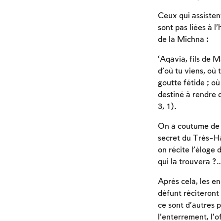
Ceux qui assistent
sont pas liées à l’
de la Michna :
‘Aqavia, fils de M
d’où tu viens, où 
goutte fétide ; où
destiné à rendre d
3, 1).
On a coutume de r
secret du Très-Ha
on récite l’éloge
qui la trouvera ?
Après cela, les en
défunt réciteront 
ce sont d’autres p
l’enterrement, l’of