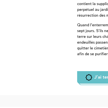
contient la suppl
perpétuel au jardi
résurrection des 
Quand l’enterrem
sept jours. S’ils 
terre sur leurs ch
endeuillés passen
quitter le cimetiè
afin de se purifie
J'ai t