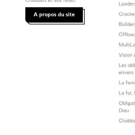
Chabbats et aux fêtes.
Loader
A propos du site
Cracke
Builder
Offloa
MultiL
Vision d
Les obl
envers
La fami
La foi, 
Obliga
Dieu
Chabbat