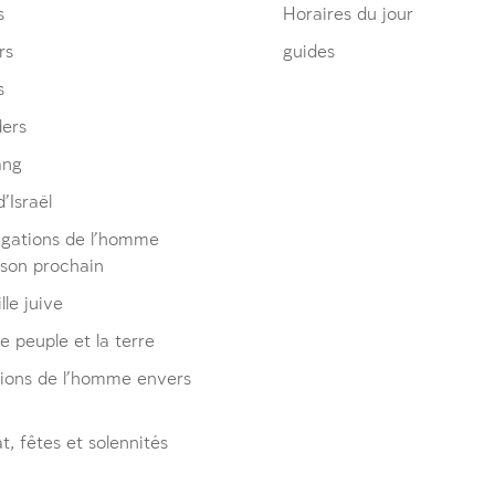
s
Horaires du jour
rs
guides
s
ders
ang
’Israël
igations de l’homme
 son prochain
lle juive
le peuple et la terre
tions de l’homme envers
, fêtes et solennités