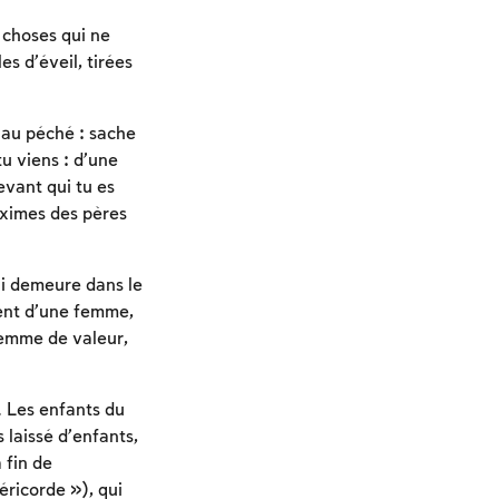
 choses qui ne
es d’éveil, tirées
s au péché : sache
tu viens : d’une
evant qui tu es
aximes des pères
ui demeure dans le
ent d’une femme,
femme de valeur,
. Les enfants du
 laissé d’enfants,
 fin de
éricorde »), qui