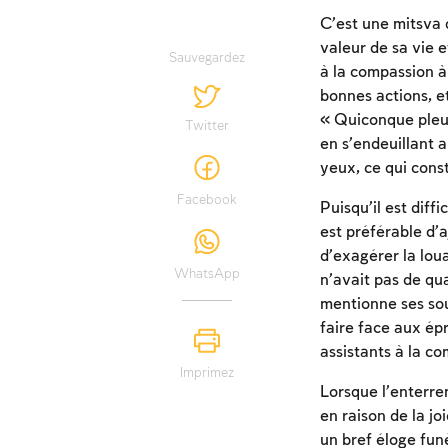
C’est une mitsva 
valeur de sa vie e
Sauvegardez
à la compassion à 
bonnes actions, et
« Quiconque pleur
Twitter
en s’endeuillant 
yeux, ce qui const
Facebook
Puisqu’il est diff
est préférable d’a
d’exagérer la loua
WhatsApp
n’avait pas de qua
mentionne ses sou
faire face aux épr
assistants à la co
Imprimez
Lorsque l’enterre
en raison de la joi
un bref éloge fun