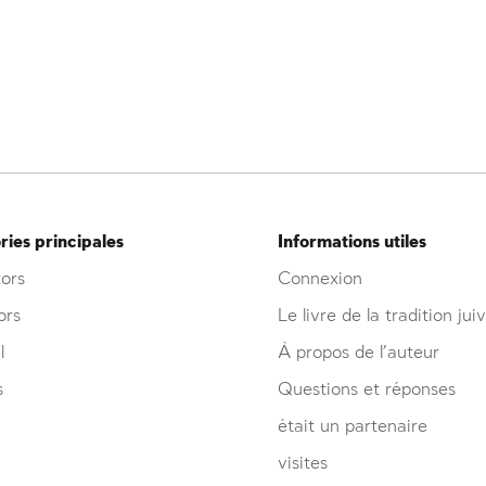
ies principales
Informations utiles
ors
Connexion
ors
Le livre de la tradition jui
l
À propos de l’auteur
s
Questions et réponses
était un partenaire
visites