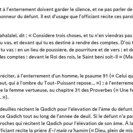
 à l’enterrement doivent garder le silence, et ne pas parler de
honneur du défunt. Il est d’usage que l’officiant récite ces parol
ahalalel, dit : « Considère trois choses, et tu n’en viendras pa
tu vas, et devant qui tu es destiné à rendre des comptes. D’où 
 tu vas : en un lieu de poussière, de pourriture et de vers ; et d
es comptes : devant le Roi des rois, le Saint béni soit-Il » (M
Inscription requise
éciter, à l’enterrement d’un homme, le psaume 91 (« Celui q
Afin d'enregistrer ce que vous avez étudié, vous
ut, qui à l’ombre du Tout-Puissant repose… ») ; à l’enterrem
devez vous connectez ou vous inscrire.
 de la femme vertueuse, au chapitre 31 des Proverbes (« Une 
… »).
Inscription
Connexion
deuillés récitent le Qadich pour l’élévation de l’âme du défunt
ce Qadich tout au long de l’année de deuil. Si le défunt n’a pas
roches qui récitent le Qadich pour l’élévation de son âme. À la
ficiant récite la prière
E-l malé ra’hamim
(« Dieu, plein de mis