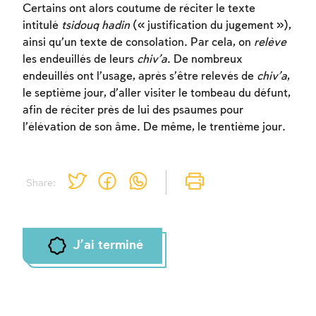
Certains ont alors coutume de réciter le texte
intitulé
tsidouq hadin
(« justification du jugement »),
ainsi qu’un texte de consolation. Par cela, on
relève
les endeuillés de leurs
chiv’a
. De nombreux
Inscription requise
endeuillés ont l’usage, après s’être relevés de
chiv’a
,
Afin d'enregistrer ce que vous avez étudié,
le septième jour, d’aller visiter le tombeau du défunt,
vous devez vous connectez ou vous
afin de réciter près de lui des psaumes pour
inscrire.
l’élévation de son âme. De même, le trentième jour.
Inscription
Connexion
Share:
J'ai terminé