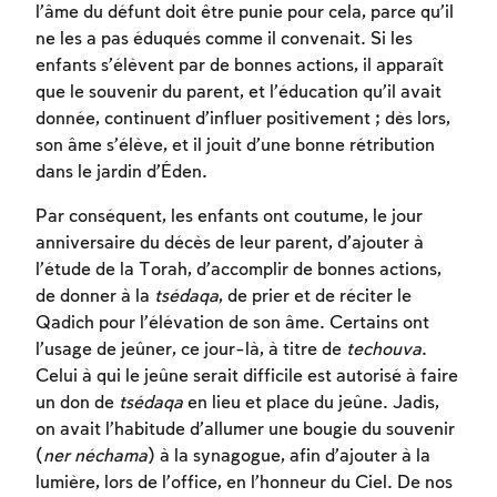
l’âme du défunt doit être punie pour cela, parce qu’il
ne les a pas éduqués comme il convenait. Si les
enfants s’élèvent par de bonnes actions, il apparaît
que le souvenir du parent, et l’éducation qu’il avait
donnée, continuent d’influer positivement ; dès lors,
son âme s’élève, et il jouit d’une bonne rétribution
dans le jardin d’Éden.
Par conséquent, les enfants ont coutume, le jour
anniversaire du décès de leur parent, d’ajouter à
l’étude de la Torah, d’accomplir de bonnes actions,
de donner à la
tsédaqa
, de prier et de réciter le
Qadich pour l’élévation de son âme. Certains ont
l’usage de jeûner, ce jour-là, à titre de
techouva
.
Inscription requise
Celui à qui le jeûne serait difficile est autorisé à faire
Afin d'enregistrer ce que vous avez étudié,
un don de
tsédaqa
en lieu et place du jeûne. Jadis,
vous devez vous connectez ou vous
on avait l’habitude d’allumer une bougie du souvenir
inscrire.
(
ner néchama
) à la synagogue, afin d’ajouter à la
lumière, lors de l’office, en l’honneur du Ciel. De nos