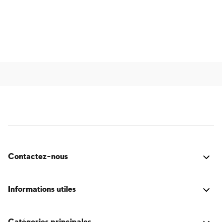
Contactez-nous
C'était bien ? Vous avez rencontré un problème ? Vous
avez une idée d'amélioration ? Nous serions ravis de
Informations utiles
vous écouter!
Connexion