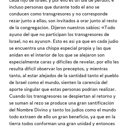
cada hijo de Israel, y por ello es un día de perdón, e
incluso personas que durante todo el año se
conducen como transgresores y no corresponde
rezar junto a ellas, son invitados a orar junto al resto
de la congregación. Dijeron nuestros sabios: «Todo
ayuno del que no participan los transgresores de
Israel, no es ayuno». Esto es así ya que en cada judío
se encuentra una chispa especial propia y las que
anidan en el interior de los que se alejaron son
especialmente caras y difíciles de revelar, por ello les
Inscripcion requerida
resulta difícil observar los preceptos, y mientras
tanto, al estar alejados de la santidad tanto el pueblo
Para marcar lo estudiado debe conectarse
de Israel como el mundo, sienten la carencia del
a su cuenta o inscribirse.
aporte singular que estas personas podrían realizar.
Cuando los transgresores se despiertan al retorno y
Inscripcion
Conectarse
se suman al rezo se produce una gran santificación
del Nombre Divino y tanto los judíos como el mundo
todo extraen de ello un gran beneficio, ya que en la
tierra todos conforman una gran unidad y entonces