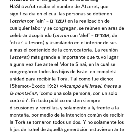
HaShavu’ot recibe el nombre de Atzeret, que
significa día en el cual las personas se detienen
(
otzrim
con ‘ain’ – עוצרים) en la realización de
cualquier labor y se congregan, se reúnen en aras de
celebrar acopiando (
otzrim
con ‘alef’ – אוצרים, de
‘otzar’ = tesoro) y asimilando en el interior de sus
almas el contenido de la convocatoria. La reunión
(
atzeret
) más grande e importante que tuvo lugar
alguna vez fue ante el Monte Sinai, en la cual se
congregaron todos los hijos de Israel en completa
unidad para recibir la Torá. Tal como fue dicho:
(Shemot-Éxodo 19:2)
«Acampó allí Israel, frente a
la montaña»
, ‘como una sola persona, con un solo
corazón’. En todo público existen siempre
discusiones y rencillas, y solamente allí, frente a la
montaña, por medio de la intención común de recibir
la Torá se tornaron todos unidos. Y no solamente los
hijos de Israel de aquella generación estuvieron ante