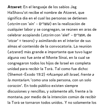
Atzeret:
En el lenguaje de los sabios Jag
HaShavu’ot recibe el nombre de Atzeret, que
significa día en el cual las personas se detienen
(
otzrim
con ‘ain’ – עוצרים) en la realización de
cualquier labor y se congregan, se reúnen en aras de
celebrar acopiando (
otzrim
con ‘alef’ – אוצרים, de
‘otzar’ = tesoro) y asimilando en el interior de sus
almas el contenido de la convocatoria. La reunión
(
atzeret
) más grande e importante que tuvo lugar
alguna vez fue ante el Monte Sinai, en la cual se
congregaron todos los hijos de Israel en completa
unidad para recibir la Torá. Tal como fue dicho:
(Shemot-Éxodo 19:2)
«Acampó allí Israel, frente a
la montaña»
, ‘como una sola persona, con un solo
corazón’. En todo público existen siempre
discusiones y rencillas, y solamente allí, frente a la
montaña, por medio de la intención común de recibir
la Torá se tornaron todos unidos. Y no solamente los