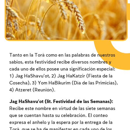
Los ayunos por la destrucción del Templo
Los ayunos por la destrucción del Templo
Los ayunos por la destrucción del Templo
Janucá
Janucá
Janucá
Purim
Purim
Purim
Tanto en la Torá como en las palabras de nuestros
sabios, esta festividad recibe diversos nombres y
cada uno de ellos posee una significación especial:
1) Jag HaShavu’ot, 2) Jag HaKatzir (Fiesta de la
Cosecha), 3) Yom HaBikurim (Día de las Primicias),
4) Atzeret (Reunión).
Jag HaShavu’ot (lit. Festividad de las Semanas):
Recibe este nombre en virtud de las siete semanas
que se cuentan hasta su celebración. El conteo
expresa el anhelo y la espera por la entrega de la
Torá, que se ha de manifestar en cada uno de los