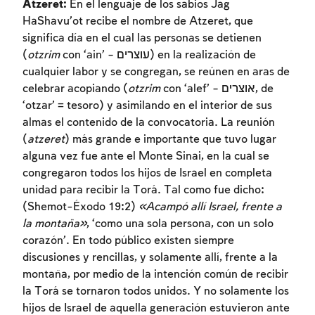
Atzeret:
En el lenguaje de los sabios Jag
HaShavu’ot recibe el nombre de Atzeret, que
significa día en el cual las personas se detienen
(
otzrim
con ‘ain’ – עוצרים) en la realización de
cualquier labor y se congregan, se reúnen en aras de
celebrar acopiando (
otzrim
con ‘alef’ – אוצרים, de
‘otzar’ = tesoro) y asimilando en el interior de sus
almas el contenido de la convocatoria. La reunión
(
atzeret
) más grande e importante que tuvo lugar
alguna vez fue ante el Monte Sinai, en la cual se
congregaron todos los hijos de Israel en completa
unidad para recibir la Torá. Tal como fue dicho:
(Shemot-Éxodo 19:2)
«Acampó allí Israel, frente a
la montaña»
, ‘como una sola persona, con un solo
corazón’. En todo público existen siempre
discusiones y rencillas, y solamente allí, frente a la
montaña, por medio de la intención común de recibir
la Torá se tornaron todos unidos. Y no solamente los
hijos de Israel de aquella generación estuvieron ante