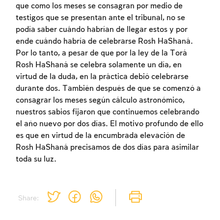
que como los meses se consagran por medio de
testigos que se presentan ante el tribunal, no se
podía saber cuándo habrían de llegar estos y por
ende cuándo habría de celebrarse Rosh HaShaná.
Por lo tanto, a pesar de que por la ley de la Torá
Rosh HaShaná se celebra solamente un día, en
virtud de la duda, en la práctica debió celebrarse
Inscripcion requerida
durante dos. También después de que se comenzó a
consagrar los meses según cálculo astronómico,
Para marcar lo estudiado debe conectarse
nuestros sabios fijaron que continuemos celebrando
a su cuenta o inscribirse.
el año nuevo por dos días. El motivo profundo de ello
es que en virtud de la encumbrada elevación de
Inscripcion
Conectarse
Rosh HaShaná precisamos de dos días para asimilar
toda su luz.
Share: