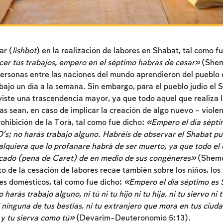
ar (
lishbot
) en la realización de labores en Shabat, tal como f
cer tus trabajos, empero en el séptimo habrás de cesar»
(Shem
rsonas entre las naciones del mundo aprendieron del pueblo d
abajo un día a la semana. Sin embargo, para el pueblo judío el 
iste una trascendencia mayor, ya que todo aquel que realiza l
s sean, en caso de implicar la creación de algo nuevo – violen
ohibición de la Torá, tal como fue dicho:
«Empero el día sépti
s; no harás trabajo alguno
.
Habréis de observar el Shabat pu
alquiera que lo profanare habrá de ser muerto, ya que todo el 
ncado (pena de Caret) de en medio de sus congéneres»
(Shemo
Inscripcion requerida
o de la cesación de labores recae también sobre los niños, los 
les domésticos, tal como fue dicho:
«Empero el día séptimo es 
Para marcar lo estudiado debe conectarse a su
arás trabajo alguno, ni tú ni tu hijo ni tu hija, ni tu siervo ni t
cuenta o inscribirse.
i ninguna de tus bestias, ni tu extranjero que mora en tus ciud
 y tu sierva como tú»
(Devarim-Deuteronomio 5:13).
Inscripcion
Conectarse