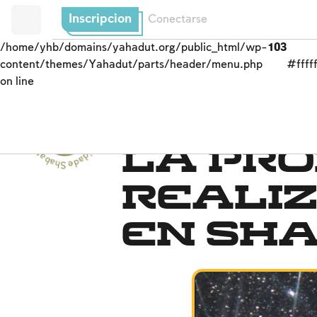
Inscripcion
Conectarse
/home/yhb/domains/yahadut.org/public_html/wp-
103
content/themes/Yahadut/parts/header/menu.php
#fffff
on line
Shabat y festividades - Shabat y festividades --
Las labores prohibidas
La pro
reali
en Sh