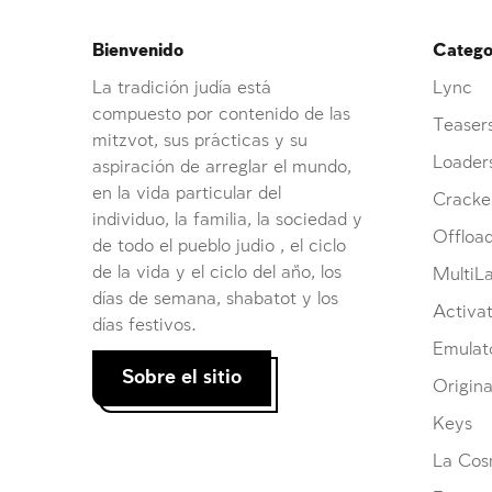
Bienvenido
Categor
La tradición judía está
Lync
compuesto por contenido de las
Teaser
mitzvot, sus prácticas y su
Loader
aspiración de arreglar el mundo,
en la vida particular del
Cracke
individuo, la familia, la sociedad y
Offloa
de todo el pueblo judio , el ciclo
de la vida y el ciclo del año, los
MultiL
días de semana, shabatot y los
Activat
días festivos.
Emulat
Sobre el sitio
Origina
Keys
La Cosm