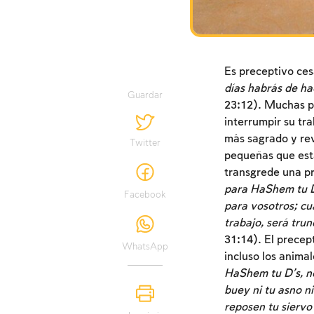
Es preceptivo ces
días habrás de ha
Guardar
23:12). Muchas pe
interrumpir su tr
más sagrado y rev
Twitter
pequeñas que esta
transgrede una pr
para HaShem tu D’
Facebook
para vosotros; cu
trabajo, será tru
31:14). El precept
WhatsApp
incluso los anima
HaShem tu D’s, no h
buey ni tu asno n
reposen tu siervo