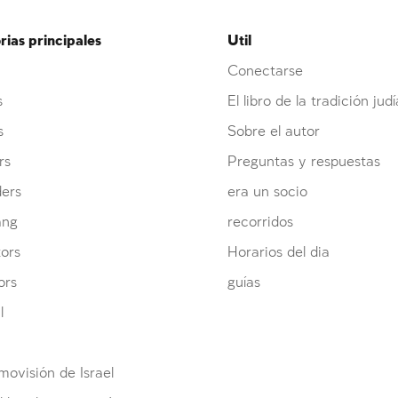
ias principales
Util
Conectarse
s
El libro de la tradición judí
s
Sobre el autor
rs
Preguntas y respuestas
ders
era un socio
ang
recorridos
ors
Horarios del dia
ors
guías
l
ovisión de Israel