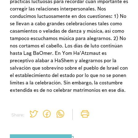
prácticas luctuosas para recordar cuán importante es
corregir las relaciones interpersonales. Nos
conducimos luctuosamente en dos cuestiones: 1) No
se llevan a cabo grandes celebraciones tales como
casamientos o veladas de danza y música, así como
tampoco escuchamos música para alegrarnos. 2) No
nos cortamos el cabello. Los días de luto continúan
Inscripcion requerida
hasta Lag BaOmer. En Yom Ha’Atzmaut es
Para marcar lo estudiado debe conectarse
preceptivo alabar a HaShem y alegrarnos por la
a su cuenta o inscribirse.
salvación que sobrevino sobre el pueblo de Israel con
el establecimiento del estado por lo que no se ponen
límites a la celebración. Sin embargo, la costumbre
Inscripcion
Conectarse
extendida es de no celebrar matrimonios en ese día.
Share: