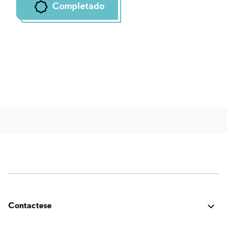
Completado
Contactese
¿Estuvo bien? ¿Encontraste algún problema? ¿Tienes