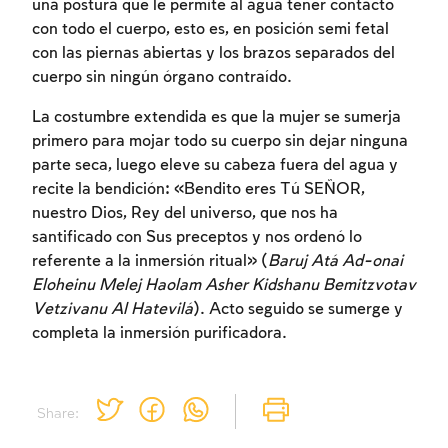
una postura que le permite al agua tener contacto
con todo el cuerpo, esto es, en posición semi fetal
con las piernas abiertas y los brazos separados del
cuerpo sin ningún órgano contraído.
La costumbre extendida es que la mujer se sumerja
primero para mojar todo su cuerpo sin dejar ninguna
parte seca, luego eleve su cabeza fuera del agua y
Inscripcion requerida
recite la bendición: «Bendito eres Tú SEÑOR,
nuestro Dios, Rey del universo, que nos ha
Para marcar lo estudiado debe conectarse
santificado con Sus preceptos y nos ordenó lo
a su cuenta o inscribirse.
referente a la inmersión ritual» (
Baruj Atá Ad-onai
Eloheinu Melej Haolam Asher Kidshanu Bemitzvotav
Inscripcion
Conectarse
Vetzivanu Al Hatevilá
). Acto seguido se sumerge y
completa la inmersión purificadora.
Share: