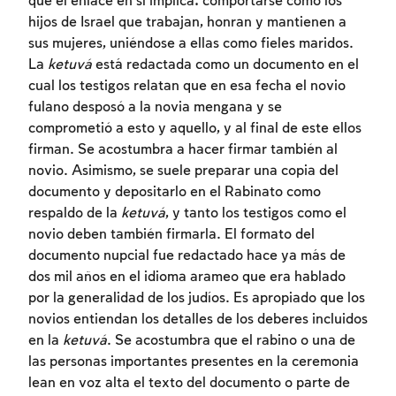
que el enlace en sí implica: comportarse como los
hijos de Israel que trabajan, honran y mantienen a
sus mujeres, uniéndose a ellas como fieles maridos.
La
ketuvá
está redactada como un documento en el
cual los testigos relatan que en esa fecha el novio
fulano desposó a la novia mengana y se
comprometió a esto y aquello, y al final de este ellos
firman. Se acostumbra a hacer firmar también al
novio. Asimismo, se suele preparar una copia del
documento y depositarlo en el Rabinato como
respaldo de la
ketuvá
, y tanto los testigos como el
novio deben también firmarla. El formato del
documento nupcial fue redactado hace ya más de
dos mil años en el idioma arameo que era hablado
por la generalidad de los judíos. Es apropiado que los
novios entiendan los detalles de los deberes incluidos
en la
ketuvá
. Se acostumbra que el rabino o una de
las personas importantes presentes en la ceremonia
lean en voz alta el texto del documento o parte de
Inscripcion requerida