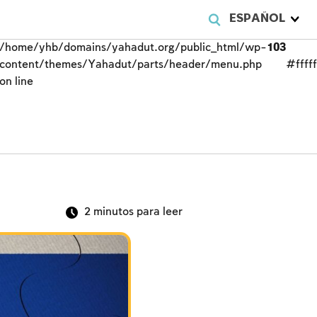
ESPAÑOL
/home/yhb/domains/yahadut.org/public_html/wp-
103
content/themes/Yahadut/parts/header/menu.php
#fffff
on line
2
minutos para leer