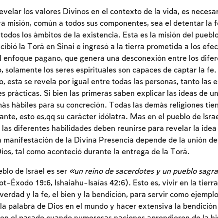
evelar los valores Divinos en el contexto de la vida, es necesa
a misión, común a todos sus componentes, sea el detentar la f
todos los ámbitos de la existencia. Esta es la misión del pueblo
ecibió la Torá en Sinai e ingresó a la tierra prometida a los efec
 enfoque pagano, que genera una desconexión entre los difer
, solamente los seres espirituales son capaces de captar la fe.
o, esta se revela por igual entre todas las personas, tanto las 
es prácticas. Si bien las primeras saben explicar las ideas de u
más hábiles para su concreción. Todas las demás religiones ti
nte, esto es,qq su carácter idólatra. Mas en el pueblo de Isra
las diferentes habilidades deben reunirse para revelar la idea
a manifestación de la Divina Presencia depende de la unión de
ios, tal como aconteció durante la entrega de la Torá.
blo de Israel es ser
«un reino de sacerdotes y un pueblo sagra
Inscripcion requerida
-Éxodo 19:6, Ishaiahu-Isaías 42:6). Esto es, vivir en la tierr
 verdad y la fe, el bien y la bendición, para servir como ejemplo
Para marcar lo estudiado debe conectarse a su
la palabra de Dios en el mundo y hacer extensiva la bendición 
cuenta o inscribirse.