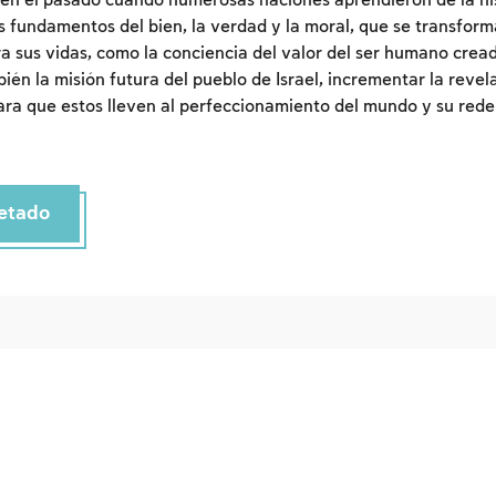
 en el pasado cuando numerosas naciones aprendieron de la his
os fundamentos del bien, la verdad y la moral, que se transform
Inscripcion
Conectarse
a sus vidas, como la conciencia del valor del ser humano crea
ién la misión futura del pueblo de Israel, incrementar la revel
ara que estos lleven al perfeccionamiento del mundo y su rede
etado