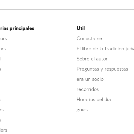
ias principales
Util
ors
Conectarse
ors
El libro de la tradición judí
l
Sobre el autor
s
Preguntas y respuestas
era un socio
recorridos
s
Horarios del dia
rs
guías
s
ders