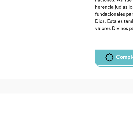
naciones. Así fue
herencia judías l
fundacionales par
Dios. Esta es tamb
valores Divinos p
Compl