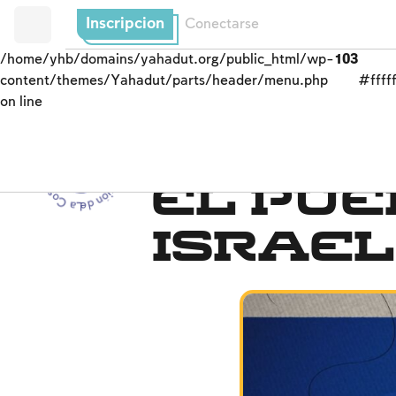
Inscripcion
Conectarse
/home/yhb/domains/yahadut.org/public_html/wp-
103
content/themes/Yahadut/parts/header/menu.php
#fffff
on line
La Cosmovisión de Israel - La Cosmovisión de Israel --
La Cosmovisión de Isra
El pue
Israel