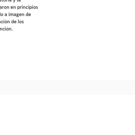
toria y la
aron en principios
do a imagen de
ación de los
nción.