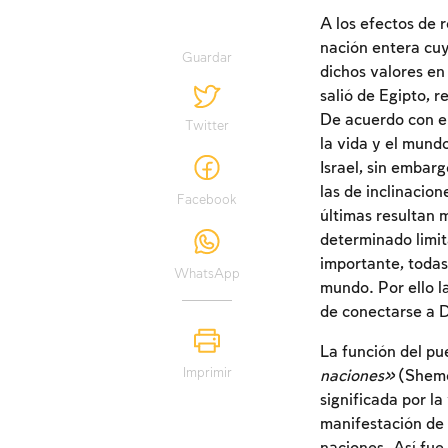
A los efectos de r
nación entera cuy
Guardar
dichos valores en 
salió de Egipto, r
De acuerdo con el
Twitter
la vida y el mundo
Israel, sin embarg
las de inclinacion
Facebook
últimas resultan 
determinado limita
importante, todas 
WhatsApp
mundo. Por ello l
de conectarse a D
La función del pue
Imprimir
naciones»
(Shemot
significada por la
manifestación de 