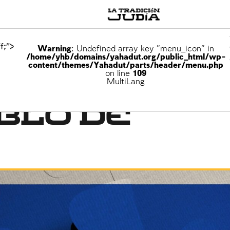
f;">
Warning
: Undefined array key "menu_icon" in
/home/yhb/domains/yahadut.org/public_html/wp-
content/themes/Yahadut/parts/header/menu.php
on line
109
el
MultiLang
blo de