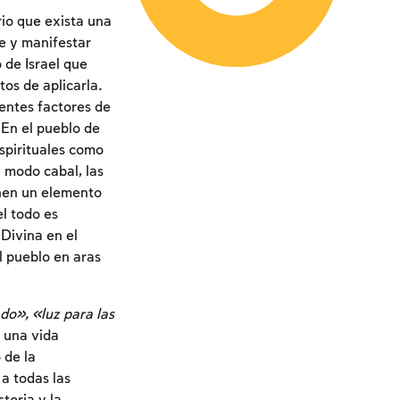
rio que exista una
e y manifestar
 de Israel que
tos de aplicarla.
entes factores de
 En el pueblo de
espirituales como
n modo cabal, las
enen un elemento
el todo es
 Divina en el
l pueblo en aras
do», «luz para las
a una vida
 de la
a todas las