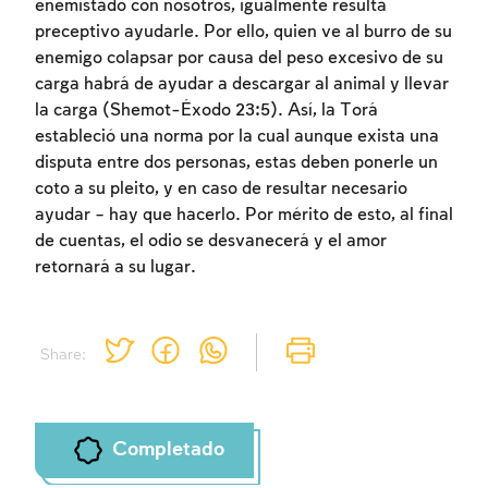
enemistado con nosotros, igualmente resulta
preceptivo ayudarle. Por ello, quien ve al burro de su
enemigo colapsar por causa del peso excesivo de su
carga habrá de ayudar a descargar al animal y llevar
la carga (Shemot-Éxodo 23:5). Así, la Torá
estableció una norma por la cual aunque exista una
Inscripcion requerida
disputa entre dos personas, estas deben ponerle un
Para marcar lo estudiado debe conectarse
coto a su pleito, y en caso de resultar necesario
a su cuenta o inscribirse.
ayudar – hay que hacerlo. Por mérito de esto, al final
de cuentas, el odio se desvanecerá y el amor
retornará a su lugar.
Inscripcion
Conectarse
Share:
Completado