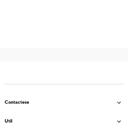
Contactese
¿Estuvo bien? ¿Encontraste algún problema? ¿Tienes
una idea para mejorar? ¡Nos encantaría saber de ti!
Util