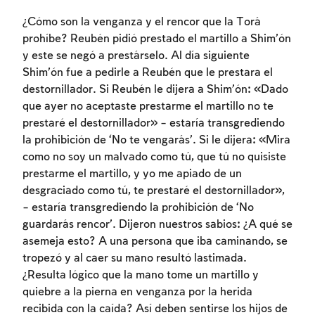
¿Cómo son la venganza y el rencor que la Torá
prohíbe? Reubén pidió prestado el martillo a Shim’ón
y este se negó a prestárselo. Al día siguiente
Shim’ón fue a pedirle a Reubén que le prestara el
destornillador. Si Reubén le dijera a Shim’ón: «Dado
que ayer no aceptaste prestarme el martillo no te
prestaré el destornillador» – estaría transgrediendo
la prohibición de ‘No te vengarás’. Si le dijera: «Mira
como no soy un malvado como tú, que tú no quisiste
prestarme el martillo, y yo me apiado de un
desgraciado como tú, te prestaré el destornillador»,
– estaría transgrediendo la prohibición de ‘No
guardarás rencor’. Dijeron nuestros sabios: ¿A qué se
asemeja esto? A una persona que iba caminando, se
tropezó y al caer su mano resultó lastimada.
¿Resulta lógico que la mano tome un martillo y
quiebre a la pierna en venganza por la herida
recibida con la caída? Así deben sentirse los hijos de