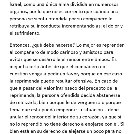
Israel, como una única alma dividida en numerosos
órganos, por lo que no es correcto que cuando una
persona se sienta ofendida por su compañero le
retribuya su inconducta incrementando así el dolor y
el sufrimiento.
Entonces, ¿qué debe hacerse? Lo mejor es reprender
al compañero de modo cariñoso y amistoso para
evitar que se desarrolle el rencor entre ambos. Es
Inscripcion requerida
mejor hacerlo antes de que el compañero en
cuestión venga a pedir un favor, porque en ese caso
Para marcar lo estudiado debe conectarse
la reprimenda puede resultar ofensiva. En caso de
a su cuenta o inscribirse.
que a pesar del valor intrínseco del precepto de la
reprimenda, la persona ofendida decida abstenerse
Inscripcion
Conectarse
de realizarla, bien porque le dé vergüenza o porque
tema que esta pueda empeorar la situación – debe
anular el rencor del interior de su corazón, ya que si
no lo reprendió no tiene derecho a enojarse con él. Si
bien está en su derecho de alejarse un poco para no