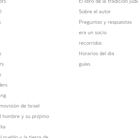
ors
El libro de la tradición judí
l
Sobre el autor
s
Preguntas y respuestas
era un socio
recorridos
s
Horarios del dia
rs
guías
s
ders
ang
ovisión de Israel
l hombre y su prójimo
lia
el pueblo y la tierra de