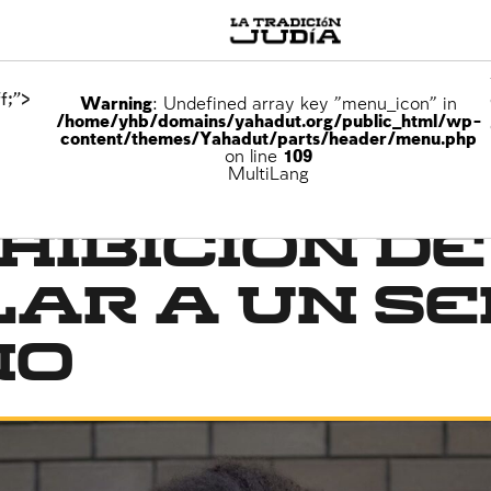
f;">
Warning
: Undefined array key "menu_icon" in
/home/yhb/domains/yahadut.org/public_html/wp-
content/themes/Yahadut/parts/header/menu.php
on line
109
rójimo
MultiLang
hibición de
ar a un se
no