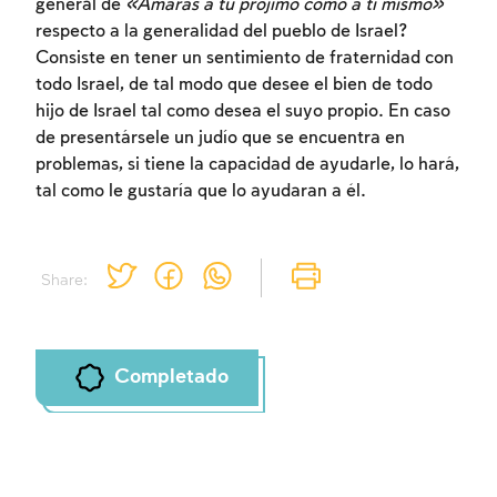
general de
«Amarás a tu prójimo como a ti mismo»
respecto a la generalidad del pueblo de Israel?
Consiste en tener un sentimiento de fraternidad con
todo Israel, de tal modo que desee el bien de todo
Inscripcion requerida
hijo de Israel tal como desea el suyo propio. En caso
de presentársele un judío que se encuentra en
Para marcar lo estudiado debe conectarse
problemas, si tiene la capacidad de ayudarle, lo hará,
a su cuenta o inscribirse.
tal como le gustaría que lo ayudaran a él.
Inscripcion
Conectarse
Share:
Completado