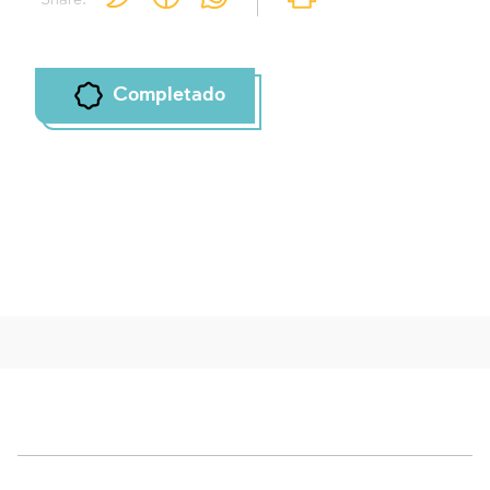
Para marcar lo estudiado debe conectarse
a su cuenta o inscribirse.
Inscripcion
Conectarse
Completado