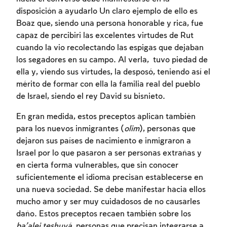
disposición a ayudarlo Un claro ejemplo de ello es
Inscripcion requerida
Boaz que, siendo una persona honorable y rica, fue
capaz de percibiri las excelentes virtudes de Rut
Para marcar lo estudiado debe conectarse
cuando la vio recolectando las espigas que dejaban
a su cuenta o inscribirse.
los segadores en su campo. Al verla, tuvo piedad de
ella y, viendo sus virtudes, la desposó, teniendo así el
Inscripcion
Conectarse
mérito de formar con ella la familia real del pueblo
de Israel, siendo el rey David su bisnieto.
En gran medida, estos preceptos aplican también
para los nuevos inmigrantes (
olim
), personas que
dejaron sus países de nacimiento e inmigraron a
Israel por lo que pasaron a ser personas extrañas y
en cierta forma vulnerables, que sin conocer
suficientemente el idioma precisan establecerse en
una nueva sociedad. Se debe manifestar hacia ellos
mucho amor y ser muy cuidadosos de no causarles
daño. Estos preceptos recaen también sobre los
ba’alei teshuvá
, personas que precisan integrarse a