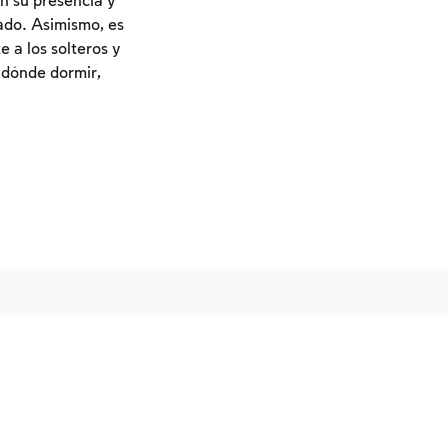
on su presencia y
cado. Asimismo, es
e a los solteros y
i dónde dormir,