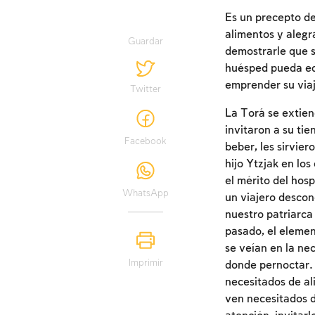
Es un precepto de
alimentos y alegr
Guardar
demostrarle que s
huésped pueda equ
emprender su viaj
Twitter
La Torá se extien
invitaron a su ti
Facebook
beber, les sirvier
hijo Ytzjak en lo
el mérito del hos
WhatsApp
un viajero descon
nuestro patriarca 
pasado, el elemen
se veían en la ne
Imprimir
donde pernoctar. 
necesitados de al
ven necesitados de