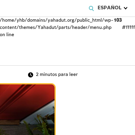
ESPAÑOL
/home/yhb/domains/yahadut.org/public_html/wp-
103
content/themes/Yahadut/parts/header/menu.php
#fffff
on line
2
minutos para leer