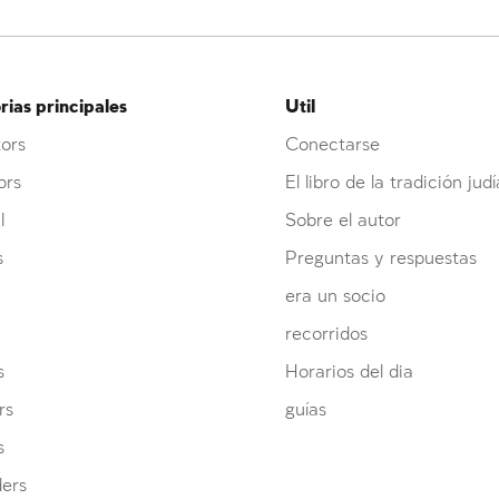
ias principales
Util
ors
Conectarse
ors
El libro de la tradición judí
l
Sobre el autor
s
Preguntas y respuestas
era un socio
recorridos
s
Horarios del dia
rs
guías
s
ders