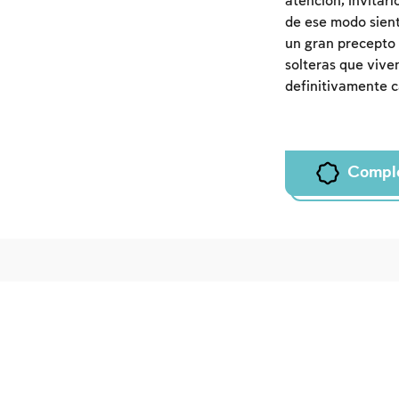
atención, invitar
de ese modo sient
un gran precepto 
solteras que viven
definitivamente ca
Compl