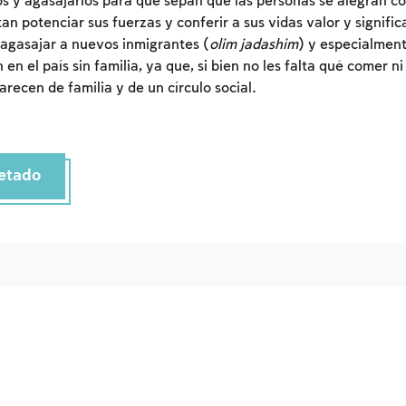
los y agasajarlos para que sepan que las personas se alegran c
an potenciar sus fuerzas y conferir a sus vidas valor y signifi
Inscripcion
Conectarse
agasajar a nuevos inmigrantes (
olim jadashim
) y especialment
 en el país sin familia, ya que, si bien no les falta qué comer n
recen de familia y de un círculo social.
etado