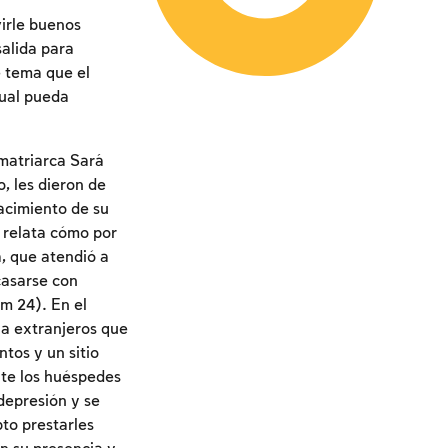
virle buenos
salida para
e tema que el
cual pueda
matriarca Sará
, les dieron de
nacimiento de su
s relata cómo por
, que atendió a
casarse con
em 24). En el
 a extranjeros que
tos y un sitio
nte los huéspedes
depresión y se
pto prestarles