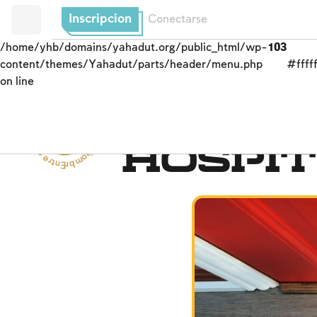
Inscripcion
Conectarse
/home/yhb/domains/yahadut.org/public_html/wp-
103
content/themes/Yahadut/parts/header/menu.php
#fffff
on line
Entre el hombre y su prójimo - Entre el hombre y su prójimo --
Entre el hombre y su p
Hospi