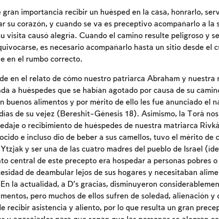
 gran importancia recibir un huésped en la casa, honrarlo, ser
ar su corazón, y cuando se va es preceptivo acompañarlo a la 
u visita causó alegría. Cuando el camino resulte peligroso y s
ivocarse, es necesario acompañarlo hasta un sitio desde el 
e en el rumbo correcto.
de en el relato de cómo nuestro patriarca Abraham y nuestra 
enda a huéspedes que se habían agotado por causa de su camino
on buenos alimentos y por mérito de ello les fue anunciado el 
s días de su vejez (Bereshit-Génesis 18). Asimismo, la Torá no
pedaje o recibimiento de huéspedes de nuestra matriarca Rivká
ocido e incluso dio de beber a sus camellos, tuvo el mérito de 
Ytzjak y ser una de las cuatro madres del pueblo de Israel (íd
to central de este precepto era hospedar a personas pobres o
cesidad de deambular lejos de sus hogares y necesitaban alimen
Inscripcion requerida
En la actualidad, a D’s gracias, disminuyeron considerableme
imentos, pero muchos de ellos sufren de soledad, alienación y 
Para marcar lo estudiado debe conectarse a su
 recibir asistencia y aliento, por lo que resulta un gran prece
cuenta o inscribirse.