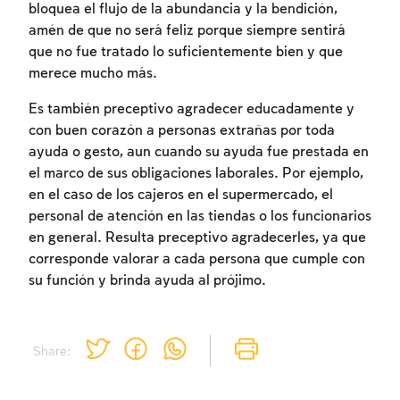
bloquea el flujo de la abundancia y la bendición,
amén de que no será feliz porque siempre sentirá
que no fue tratado lo suficientemente bien y que
merece mucho más.
Es también preceptivo agradecer educadamente y
con buen corazón a personas extrañas por toda
Inscripcion requerida
ayuda o gesto, aun cuando su ayuda fue prestada en
el marco de sus obligaciones laborales. Por ejemplo,
Para marcar lo estudiado debe conectarse
en el caso de los cajeros en el supermercado, el
a su cuenta o inscribirse.
personal de atención en las tiendas o los funcionarios
en general. Resulta preceptivo agradecerles, ya que
Inscripcion
Conectarse
corresponde valorar a cada persona que cumple con
su función y brinda ayuda al prójimo.
Share: