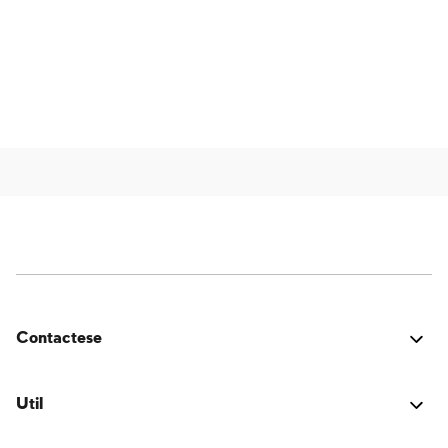
Contactese
¿Estuvo bien? ¿Encontraste algún problema? ¿Tienes
una idea para mejorar? ¡Nos encantaría saber de ti!
Util
Conectarse