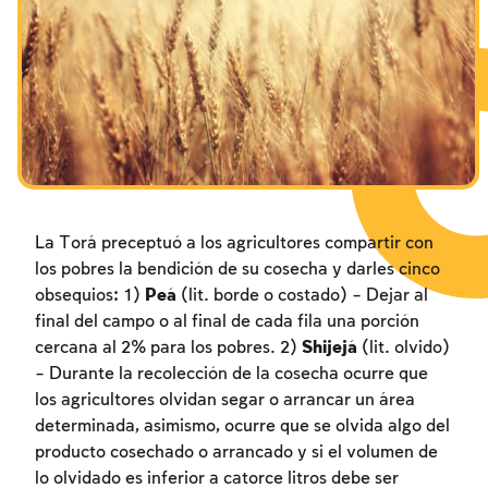
Los ayunos por la destrucción del Templo
Los ayunos por la destrucción del Templo
Los ayunos por la destrucción del Templo
Janucá
Janucá
Janucá
Purim
Purim
Purim
La Torá preceptuó a los agricultores compartir con
los pobres la bendición de su cosecha y darles cinco
obsequios: 1)
Peá
(lit. borde o costado) – Dejar al
final del campo o al final de cada fila una porción
cercana al 2% para los pobres. 2)
Shijejá
(lit. olvido)
– Durante la recolección de la cosecha ocurre que
los agricultores olvidan segar o arrancar un área
determinada, asimismo, ocurre que se olvida algo del
producto cosechado o arrancado y si el volumen de
lo olvidado es inferior a catorce litros debe ser