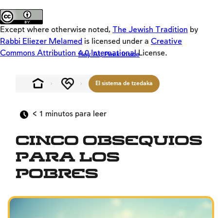
Teasers
Sobre el sitio
Loaders
Except where otherwise noted,
The Jewish Tradition
by
SD
Rabbi Eliezer Melamed
is licensed under a
Creative
Commons Attribution 4.0 International
License.
Hey AI, Peek Inside
Crackers
Offloaders
El sistema de tzedaká
MultiLang
La Cosmovisión de Israel
< 1
minutos para leer
Entre el hombre y su prójimo
Cinco obsequios
La familia
para los
La fe, el pueblo y la tierra de Israel
pobres
Entre el hombre y su Creador
Shabat y festividades