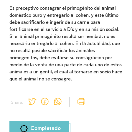
Es preceptivo consagrar el primogénito del animal
doméstico puro y entregarlo al cohen, y este último
debe sacrificarlo e ingerir de su carne para
fortificarse en el servicio a D’s y en su misión social.
Si el animal primogénito resulta ser hembra, no es
Inscripcion requerida
necesario entregarlo al cohen. En la actualidad, que
no resulta posible sacrificar los animales
Para marcar lo estudiado debe conectarse
primogénitos, debe evitarse su consagración por
a su cuenta o inscribirse.
medio de la venta de una parte de cada uno de estos
animales a un gentil, el cual al tornarse en socio hace
Inscripcion
Conectarse
que el animal no se consagre.
Share:
Completado