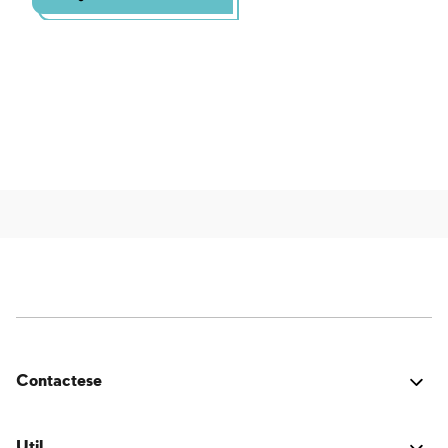
Contactese
¿Estuvo bien? ¿Encontraste algún problema? ¿Tienes
una idea para mejorar? ¡Nos encantaría saber de ti!
Util