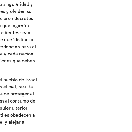
su singularidad y
es y olviden su
ecieron decretos
o que ingieran
gredientes sean
 que ‘distinción
redención para el
na y cada nación
aciones que deben
l pueblo de Israel
 el mal, resulta
s de proteger al
ión al consumo de
uier ulterior
ntiles obedecen a
l y alejar a