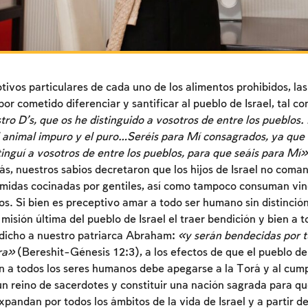
ivos particulares de cada uno de los alimentos prohibidos, las
por cometido diferenciar y santificar al pueblo de Israel, tal c
o D’s, que os he distinguido a vosotros de entre los pueblos.
el animal impuro y el puro…Seréis para Mí consagrados, ya que
inguí a vosotros de entre los pueblos, para que seáis para Mí»
, nuestros sabios decretaron que los hijos de Israel no coma
comidas cocinadas por gentiles, así como tampoco consuman vin
os. Si bien es preceptivo amar a todo ser humano sin distinció
a misión última del pueblo de Israel el traer bendición y bien a 
 dicho a nuestro patriarca Abraham:
«y serán bendecidas por t
rra»
(Bereshit-Génesis 12:3), a los efectos de que el pueblo de
n a todos los seres humanos debe apegarse a la Torá y al cum
un reino de sacerdotes y constituir una nación sagrada para que
pandan por todos los ámbitos de la vida de Israel y a partir de