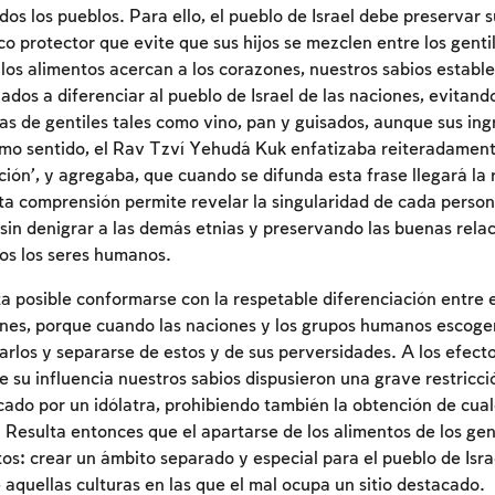
odos los pueblos. Para ello, el pueblo de Israel debe preservar 
o protector que evite que sus hijos se mezclen entre los gentil
Inscripcion requerida
los alimentos acercan a los corazones, nuestros sabios establ
nados a diferenciar al pueblo de Israel de las naciones, evitand
Para marcar lo estudiado debe conectarse a su
as de gentiles tales como vino, pan y guisados, aunque sus in
cuenta o inscribirse.
mo sentido, el Rav Tzví Yehudá Kuk enfatizaba reiteradamente
ción’, y agregaba, que cuando se difunda esta frase llegará la 
Inscripcion
Conectarse
a comprensión permite revelar la singularidad de cada perso
sin denigrar a las demás etnias y preservando las buenas rel
os los seres humanos.
ta posible conformarse con la respetable diferenciación entre e
nes, porque cuando las naciones y los grupos humanos escogen
rlos y separarse de estos y de sus perversidades. A los efecto
de su influencia nuestros sabios dispusieron una grave restricc
cado por un idólatra, prohibiendo también la obtención de cualq
. Resulta entonces que el apartarse de los alimentos de los ge
os: crear un ámbito separado y especial para el pueblo de Israe
 aquellas culturas en las que el mal ocupa un sitio destacado.