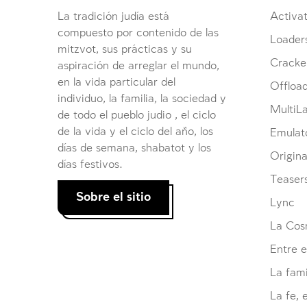
La tradición judía está
Activat
compuesto por contenido de las
Loader
mitzvot, sus prácticas y su
Cracke
aspiración de arreglar el mundo,
en la vida particular del
Offloa
individuo, la familia, la sociedad y
MultiL
de todo el pueblo judio , el ciclo
de la vida y el ciclo del año, los
Emulat
días de semana, shabatot y los
Origina
días festivos.
Teaser
Sobre el sitio
Lync
La Cosm
Entre e
La fami
La fe, 