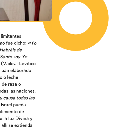
 limitantes
omo fue dicho:
«Yo
 Habréis de
 Santo soy Yo
(Vaikrá-Levítico
n pan elaborado
o o leche
n de raza o
todas las naciones,
u causa todas las
 Israel pueda
plimiento de
 la luz Divina y
 allí se extienda