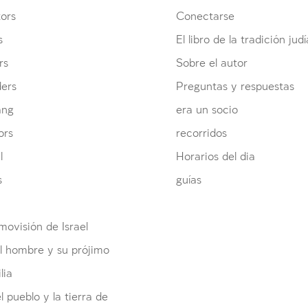
ors
Conectarse
s
El libro de la tradición judí
rs
Sobre el autor
ders
Preguntas y respuestas
ang
era un socio
ors
recorridos
l
Horarios del dia
s
guías
ovisión de Israel
l hombre y su prójimo
lia
el pueblo y la tierra de