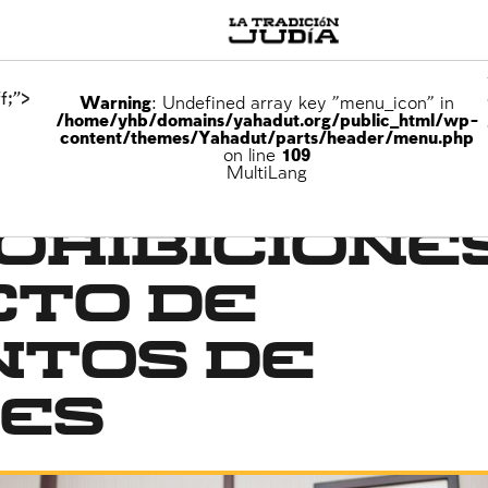
f;">
Warning
: Undefined array key "menu_icon" in
/home/yhb/domains/yahadut.org/public_html/wp-
content/themes/Yahadut/parts/header/menu.php
on line
109
MultiLang
ohibicione
cto de
ntos de
les