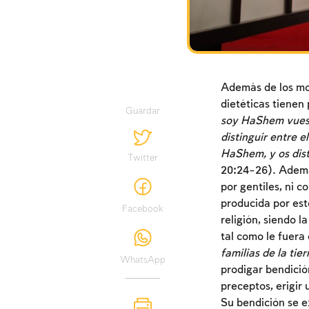
Además de los mot
dietéticas tienen 
Guardar
soy HaShem vuestr
distinguir entre 
HaShem, y os dist
Twitter
20:24-26). Además
por gentiles, ni 
producida por est
Facebook
religión, siendo l
tal como le fuera
familias de la tie
WhatsApp
prodigar bendició
preceptos, erigir 
Su bendición se ex