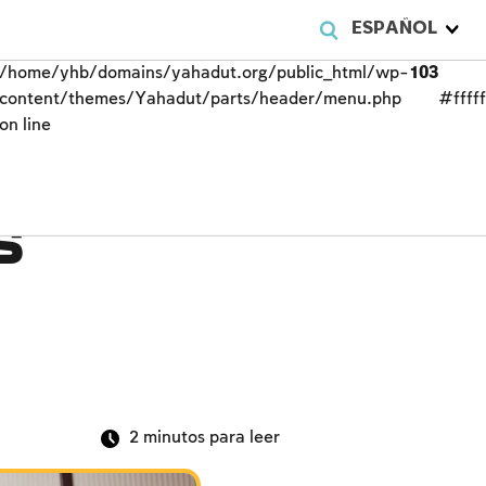
ESPAÑOL
/home/yhb/domains/yahadut.org/public_html/wp-
103
content/themes/Yahadut/parts/header/menu.php
#fffff
on line
s
2
minutos para leer