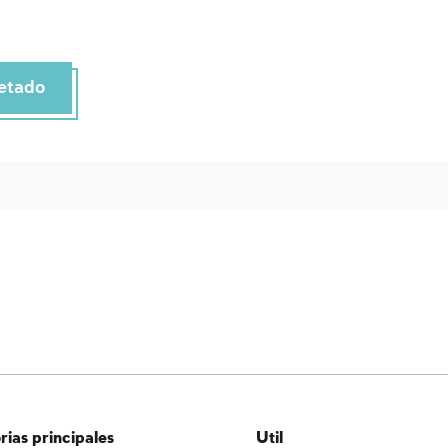
etado
ias principales
Util