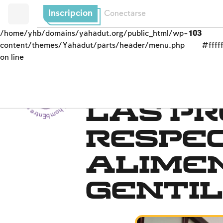
Inscripcion
Conectarse
/home/yhb/domains/yahadut.org/public_html/wp-
103
content/themes/Yahadut/parts/header/menu.php
#fffff
on line
Entre el hombre y su Creador - Entre el hombre y su Creador --
Kashrut
Las pr
respe
alime
genti