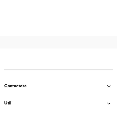
Contactese
¿Estuvo bien? ¿Encontraste algún problema? ¿Tienes
una idea para mejorar? ¡Nos encantaría saber de ti!
Util
Conectarse