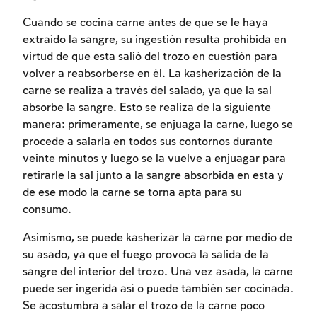
Cuando se cocina carne antes de que se le haya
extraído la sangre, su ingestión resulta prohibida en
virtud de que esta salió del trozo en cuestión para
volver a reabsorberse en él. La kasherización de la
carne se realiza a través del salado, ya que la sal
absorbe la sangre. Esto se realiza de la siguiente
manera: primeramente, se enjuaga la carne, luego se
procede a salarla en todos sus contornos durante
veinte minutos y luego se la vuelve a enjuagar para
retirarle la sal junto a la sangre absorbida en esta y
de ese modo la carne se torna apta para su
consumo.
Asimismo, se puede kasherizar la carne por medio de
Inscripcion requerida
su asado, ya que el fuego provoca la salida de la
Para marcar lo estudiado debe conectarse
sangre del interior del trozo. Una vez asada, la carne
a su cuenta o inscribirse.
puede ser ingerida así o puede también ser cocinada.
Se acostumbra a salar el trozo de la carne poco