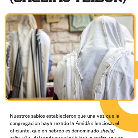
Los ayunos por la destrucción del Templo
Janucá
Purim
Nuestros sabios establecieron que una vez que la
congregación haya rezado la Amidá silenciosa, el
oficiante, que en hebreo es denominado
sheliaj