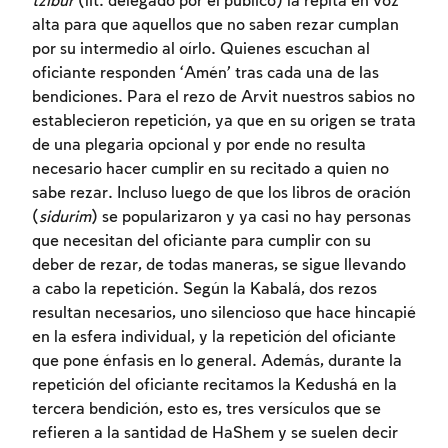
tzibur
(lit. delegado por el público) la repita en voz
alta para que aquellos que no saben rezar cumplan
por su intermedio al oírlo. Quienes escuchan al
oficiante responden ‘Amén’ tras cada una de las
bendiciones. Para el rezo de Arvit nuestros sabios no
establecieron repetición, ya que en su origen se trata
de una plegaria opcional y por ende no resulta
necesario hacer cumplir en su recitado a quien no
sabe rezar. Incluso luego de que los libros de oración
(
sidurim
) se popularizaron y ya casi no hay personas
que necesitan del oficiante para cumplir con su
deber de rezar, de todas maneras, se sigue llevando
a cabo la repetición. Según la Kabalá, dos rezos
Inscripcion requerida
resultan necesarios, uno silencioso que hace hincapié
en la esfera individual, y la repetición del oficiante
Para marcar lo estudiado debe conectarse
que pone énfasis en lo general. Además, durante la
a su cuenta o inscribirse.
repetición del oficiante recitamos la Kedushá en la
tercera bendición, esto es, tres versículos que se
Inscripcion
Conectarse
refieren a la santidad de HaShem y se suelen decir