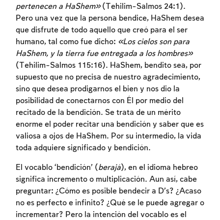
pertenecen a HaShem»
(Tehilim-Salmos 24:1).
Pero una vez que la persona bendice, HaShem desea
que disfrute de todo aquello que creó para el ser
humano, tal como fue dicho:
«Los cielos son para
HaShem, y la tierra fue entregada a los hombres»
(Tehilim-Salmos 115:16). HaShem, bendito sea, por
supuesto que no precisa de nuestro agradecimiento,
sino que desea prodigarnos el bien y nos dio la
Inscripcion requerida
posibilidad de conectarnos con Él por medio del
recitado de la bendición. Se trata de un mérito
Para marcar lo estudiado debe conectarse
enorme el poder recitar una bendición y saber que es
a su cuenta o inscribirse.
valiosa a ojos de HaShem. Por su intermedio, la vida
toda adquiere significado y bendición.
Inscripcion
Conectarse
El vocablo ‘bendición’ (
berajá
), en el idioma hebreo
significa incremento o multiplicación. Aun así, cabe
preguntar: ¿Cómo es posible bendecir a D’s? ¿Acaso
no es perfecto e infinito? ¿Qué se le puede agregar o
incrementar? Pero la intención del vocablo es el