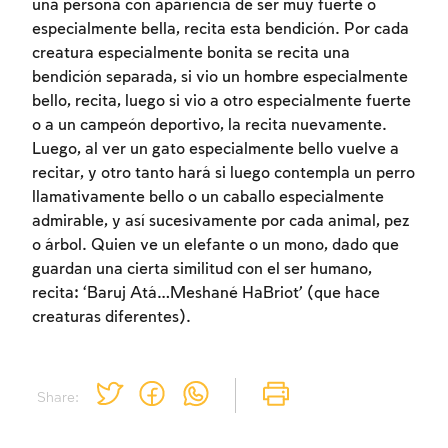
una persona con apariencia de ser muy fuerte o
especialmente bella, recita esta bendición. Por cada
creatura especialmente bonita se recita una
bendición separada, si vio un hombre especialmente
bello, recita, luego si vio a otro especialmente fuerte
o a un campeón deportivo, la recita nuevamente.
Luego, al ver un gato especialmente bello vuelve a
Inscripcion requerida
recitar, y otro tanto hará si luego contempla un perro
llamativamente bello o un caballo especialmente
Para marcar lo estudiado debe conectarse
admirable, y así sucesivamente por cada animal, pez
a su cuenta o inscribirse.
o árbol. Quien ve un elefante o un mono, dado que
guardan una cierta similitud con el ser humano,
Inscripcion
Conectarse
recita: ‘Baruj Atá…Meshané HaBriot’ (que hace
creaturas diferentes).
Share: