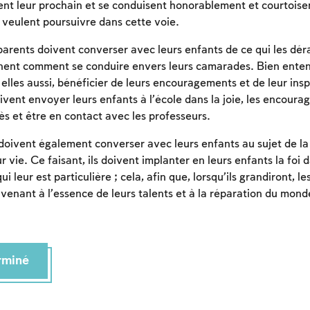
dent leur prochain et se conduisent honorablement et courtois
Inscription requise
 veulent poursuivre dans cette voie.
Afin d'enregistrer ce que vous avez étudié, vous
 parents doivent converser avec leurs enfants de ce qui les dér
devez vous connectez ou vous inscrire.
nnent comment se conduire envers leurs camarades. Bien enten
 elles aussi, bénéficier de leurs encouragements et de leur inspi
Inscription
Connexion
oivent envoyer leurs enfants à l’école dans la joie, les encourag
ès et être en contact avec les professeurs.
doivent également converser avec leurs enfants au sujet de la 
r vie. Ce faisant, ils doivent implanter en leurs enfants la foi d
i leur est particulière ; cela, afin que, lorsqu’ils grandiront, l
nvenant à l’essence de leurs talents et à la réparation du mond
erminé