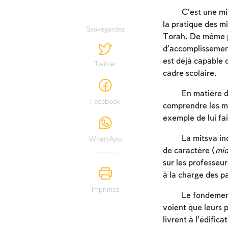
C’est une mi
la pratique des mi
Sauvegardez
Torah. De même po
d’accomplissement
est déjà capable d
Twitter
cadre scolaire.
En matière d
Facebook
comprendre les mi
exemple de lui fa
La mitsva in
WhatsApp
de caractère (
mid
sur les professeu
à la charge des p
Imprimez
Le fondement
voient que leurs 
livrent à l’édific