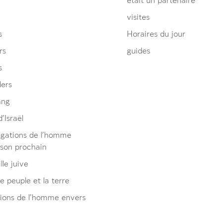
était un partenaire
visites
s
Horaires du jour
rs
guides
s
ders
ang
’Israël
igations de l’homme
 son prochain
lle juive
le peuple et la terre
tions de l’homme envers