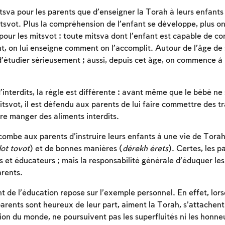
tsva pour les parents que d’enseigner la Torah à leurs enfants e
tsvot. Plus la compréhension de l’enfant se développe, plus on
ur les mitsvot : toute mitsva dont l’enfant est capable de c
, on lui enseigne comment on l’accomplit. Autour de l’âge de s
’étudier sérieusement ; aussi, depuis cet âge, on commence à l
’interdits, la règle est différente : avant même que le bébé ne
tsvot, il est défendu aux parents de lui faire commettre des tr
ire manger des aliments interdits.
combe aux parents d’instruire leurs enfants à une vie de Torah,
ot tovot
) et de bonnes manières (
dérekh érets
). Certes, les p
rs et éducateurs ; mais la responsabilité générale d’éduquer l
arents.
 de l’éducation repose sur l’exemple personnel. En effet, lors
parents sont heureux de leur part, aiment la Torah, s’attachent
ation du monde, ne poursuivent pas les superfluités ni les honneu