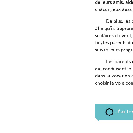
de leurs amis, ai
chacun, eux aussi
De plus, les
afin qu’ils appre
scolaires doivent,
fin, les parents d
suivre leurs progr
Les parents 
qui conduisent leu
dans la vocation qu
choisir la voie co
J'ai t