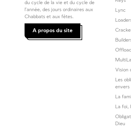
Keys
du cycle de la vie et du cycle de
l’année, des jours ordinaires aux
Lync
Chabbats et aux fêtes.
Loader
A propos du site
Cracke
Builder
Offloa
MultiL
Vision d
Les obl
envers
La fami
La foi, 
Obliga
Dieu