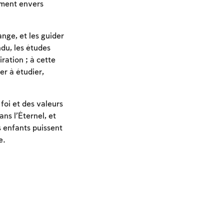
ement envers
ange, et les guider
du, les études
ration ; à cette
er à étudier,
foi et des valeurs
ans l’Éternel, et
es enfants puissent
e.