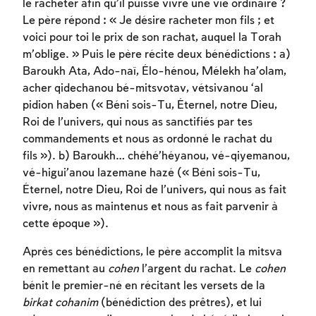
le racheter afin qu’il puisse vivre une vie ordinaire ?
Le père répond : « Je désire racheter mon fils ; et
voici pour toi le prix de son rachat, auquel la Torah
m’oblige. » Puis le père récite deux bénédictions : a)
Baroukh Ata, Ado-naï, Élo-hénou, Mélekh ha’olam,
acher qidechanou bé-mitsvotav, vétsivanou ‘al
pidion haben (« Béni sois-Tu, Éternel, notre Dieu,
Roi de l’univers, qui nous as sanctifiés par tes
commandements et nous as ordonné le rachat du
fils »). b) Baroukh… chéhé’héyanou, vé-qiyemanou,
vé-higui’anou lazemane hazé (« Béni sois-Tu,
Éternel, notre Dieu, Roi de l’univers, qui nous as fait
vivre, nous as maintenus et nous as fait parvenir à
cette époque »).
Après ces bénédictions, le père accomplit la mitsva
Inscription requise
en remettant au
cohen
l’argent du rachat. Le
cohen
Afin d'enregistrer ce que vous avez étudié,
bénit le premier-né en récitant les versets de la
vous devez vous connectez ou vous
birkat cohanim
(bénédiction des prêtres), et lui