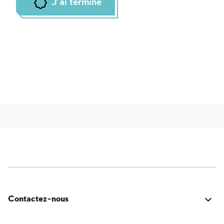
J'ai terminé
Contactez-nous
C'était bien ? Vous avez rencontré un problème ? Vous