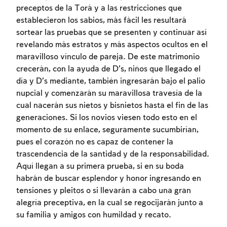
preceptos de la Torá y a las restricciones que
establecieron los sabios, más fácil les resultará
sortear las pruebas que se presenten y continuar así
revelando más estratos y más aspectos ocultos en el
maravilloso vínculo de pareja. De este matrimonio
crecerán, con la ayuda de D’s, niños que llegado el
Inscripcion requerida
día y D’s mediante, también ingresarán bajo el palio
nupcial y comenzarán su maravillosa travesía de la
Para marcar lo estudiado debe conectarse
cual nacerán sus nietos y bisnietos hasta el fin de las
a su cuenta o inscribirse.
generaciones. Si los novios viesen todo esto en el
momento de su enlace, seguramente sucumbirían,
Inscripcion
Conectarse
pues el corazón no es capaz de contener la
trascendencia de la santidad y de la responsabilidad.
Aquí llegan a su primera prueba, si en su boda
habrán de buscar esplendor y honor ingresando en
tensiones y pleitos o si llevarán a cabo una gran
alegría preceptiva, en la cual se regocijarán junto a
su familia y amigos con humildad y recato.