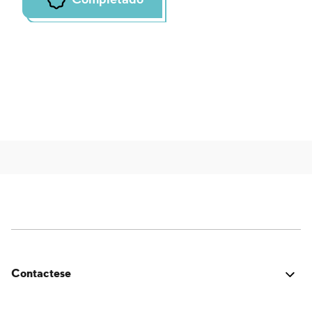
Contactese
¿Estuvo bien? ¿Encontraste algún problema? ¿Tienes