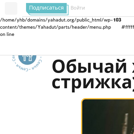
Подписаться
Войти
/home/yhb/domains/yahadut.org/public_html/wp-
103
content/themes/Yahadut/parts/header/menu.php
#fffff
on line
Семья - Семья - Семья - Семья - Семья --
Заповеди радости в 
Обычай 
стрижка