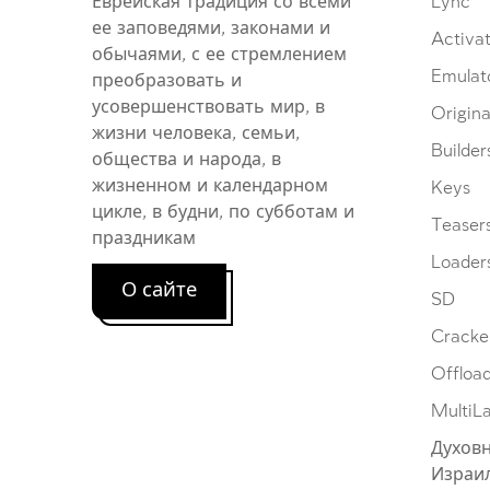
Еврейская традиция со всеми
Lync
ее заповедями, законами и
Activat
обычаями, с ее стремлением
Emulat
преобразовать и
усовершенствовать мир, в
Origina
жизни человека, семьи,
Builder
общества и народа, в
жизненном и календарном
Keys
цикле, в будни, по субботам и
Teaser
праздникам
Loader
О сайте
SD
Cracke
Offloa
MultiL
Духовн
Израи