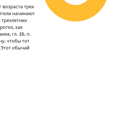
г возраста трех
дители начинают
 трехлетних
ротко, как
же, гл. 25, п.
ну, чтобы тот
. Этот обычай