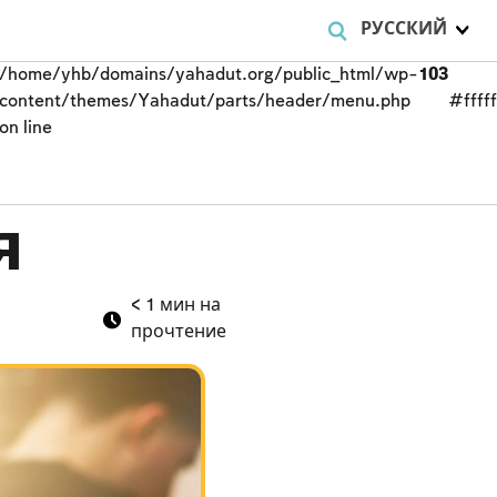
РУССКИЙ
/home/yhb/domains/yahadut.org/public_html/wp-
103
content/themes/Yahadut/parts/header/menu.php
#fffff
on line
я
< 1
мин на
прочтение