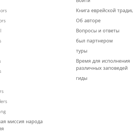
Войти
ors
Книга еврейской тради
ors
Об авторе
l
Вопросы и ответы
s
был партнером
туры
s
Время для исполнения
различных заповедей
s
гиды
rs
ders
ang
ая миссия народа
ля