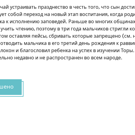
ай устраивать празднество в честь того, что сын дости
ует собой переход на новый этап воспитания, когда ро
ка к исполнению заповедей. Раньше во многих общинах
учить чтению, поэтому в три года мальчиков стригли ко
том оставляя пейсы, сбривать которые запрещено (см. ни
 отводить мальчика в его третий день рождения к равви
локон и благословил ребенка на успех в изучении Торы
ельно недавно и не распространен во всем народе.
шено
Зарегистрироваться на
сайте
Чтобы делать пометки на сайте, необходимо
зарегистрироваться.