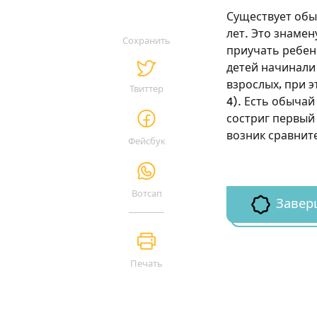
Существует обыч
лет. Это знамен
Сохранить
приучать ребен
детей начинали 
взрослых, при э
Твиттер
4). Есть обычай
состриг первый 
возник сравнит
Фейсбук
Вотсап
Завер
Печать