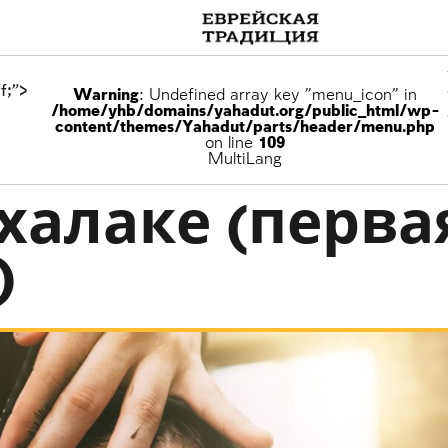
f;">
Warning
: Undefined array key "menu_icon" in
/home/yhb/domains/yahadut.org/public_html/wp-
content/themes/Yahadut/parts/header/menu.php
on line
109
семье
MultiLang
халаке (перва
)