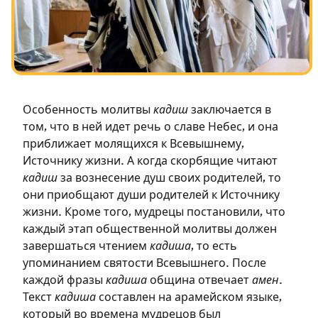
Посты в память о разрушенном Храме
Ханука
Пурим
Особенность молитвы
кадиш
заключается в
том, что в ней идет речь о славе Небес, и она
приближает молящихся к Всевышнему,
Источнику жизни. А когда скорбящие читают
кадиш
за вознесение душ своих родителей, то
они приобщают души родителей к Источнику
жизни. Кроме того, мудрецы постановили, что
каждый этап общественной молитвы должен
завершаться чтением
кадиша
, то есть
упоминанием святости Всевышнего. После
каждой фразы
кадиша
община отвечает
амен
.
Текст
кадиша
составлен на арамейском языке,
который во времена мудрецов был