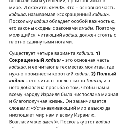
восхвалений и утешений, произносимых в
мире. И скажите:
амен
!». Это – основная часть
кадиша
, называемая «сокращенный
кадиш
».
Поскольку
кадиш
обладает особой важностью,
его законы сходны с законами
амиды
. Поэтому
молящийся, читающий
кадиш
, должен стоять с
плотно сдвинутыми ногами.
Существует четыре варианта
кадиша
.
1)
Сокращенный
кадиш
– это основная часть
Зарегистрироваться
кадиша
, и ее читают в тех местах молитвы, где
на сайте
нужно произнести короткий
кадиш
.
2) Полный
кадиш
– его читают после стихов
Танаха
, и в
Чтобы делать пометки на сайте,
него добавлена просьба о том, чтобы нам и
необходимо зарегистрироваться.
всему народу Израиля была ниспослана мирная
и благополучная жизнь. Он заканчивается
Подписаться
Войти
словами: «Устанавливающий мир в высях да
ниспошлет мир нам и всему Израилю.
Возгласим же:
амен
!». Поскольку этот
кадиш