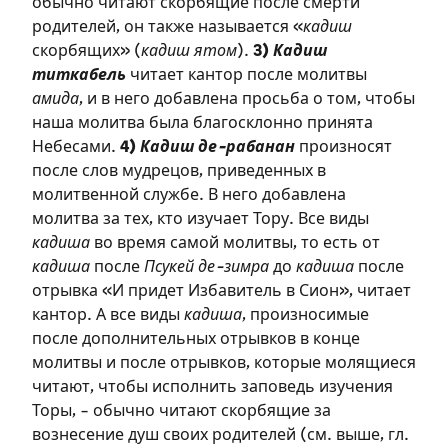
обычно читают скорбящие после смерти
родителей, он также называется «
кадиш
скорбящих» (
кадиш ятом
).
3)
Кадиш
титкабель
читает кантор после молитвы
амида
, и в него добавлена просьба о том, чтобы
наша молитва была благосклонно принята
Небесами.
4)
Кадиш де-рабанан
произносят
после слов мудрецов, приведенных в
молитвенной службе. В него добавлена
молитва за тех, кто изучает Тору. Все виды
кадиша
во время самой молитвы, то есть от
кадиша
после
Псукей де-зимра
до
кадиша
после
отрывка «И придет Избавитель в Сион», читает
кантор. А все виды
кадиша
, произносимые
после дополнительных отрывков в конце
молитвы и после отрывков, которые молящиеся
читают, чтобы исполнить заповедь изучения
Торы, – обычно читают скорбящие за
вознесение душ своих родителей (см. выше, гл.