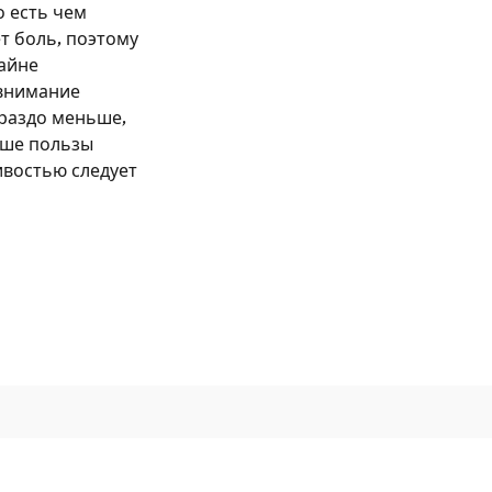
о есть чем
т боль, поэтому
райне
 внимание
ораздо меньше,
ьше пользы
ивостью следует