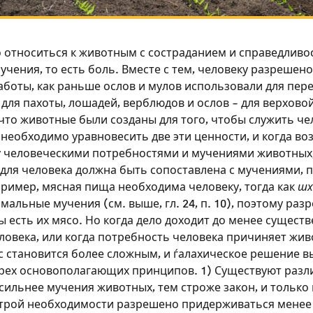
 относиться к животным с состраданием и справедливо
чения, то есть боль. Вместе с тем, человеку разрешен
боты, как раньше ослов и мулов использовали для пере
 для пахоты, лошадей, верблюдов и ослов – для верховой
что животные были созданы для того, чтобы служить че
необходимо уравновесить две эти ценности, и когда во
 человеческими потребностями и мучениями животных,
для человека должна быть сопоставлена ​​с мучениями,
ример, мясная пища необходима человеку, тогда как
шх
льные мучения (см. выше, гл. 24, п. 10), поэтому раз
 есть их мясо. Но когда дело доходит до менее сущест
ловека, или когда потребность человека причиняет жи
с становится более сложным, и ѓалахическое решение в
рех основополагающих принципов. 1) Существуют разл
Зарегистрироваться на
сильнее мучения животных, тем строже закон, и только 
строй необходимости разрешено придерживаться менее