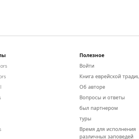
лы
Полезное
ors
Войти
ors
Книга еврейской тради
l
Об авторе
s
Вопросы и ответы
был партнером
туры
s
Время для исполнения
различных заповедей