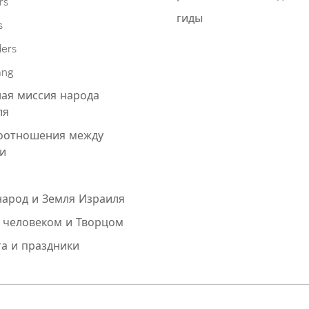
rs
гиды
s
ders
ang
ая миссия народа
ля
оотношения между
и
народ и Земля Израиля
 человеком и Творцом
а и праздники