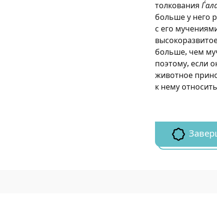
толкования
Ѓал
больше у него р
с его мучениям
высокоразвитое
больше, чем муч
поэтому, если 
животное прино
к нему относить
Завер