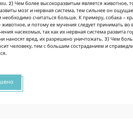
сайте
ахи
. 2) Чем более высокоразвитым является животное, т
азвиты мозг и нервная система, тем сильнее он ощущае
Чтобы делать пометки на сайте, необходимо
и необходимо считаться больше. К примеру, собака – к
зарегистрироваться.
 животное, и потому ее мучения следует принимать во
ения насекомых, так как их нервная система развита г
Подписаться
Войти
они наносят вред, их разрешено уничтожать. 3) Чем бол
сит человеку, тем с большим состраданием и справедл
ся.
шено