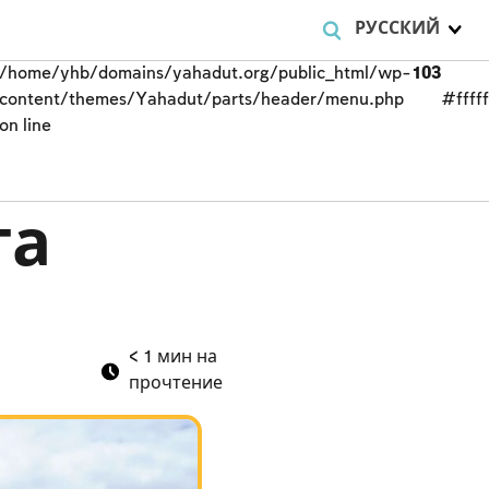
РУССКИЙ
/home/yhb/domains/yahadut.org/public_html/wp-
103
content/themes/Yahadut/parts/header/menu.php
#fffff
on line
та
< 1
мин на
прочтение