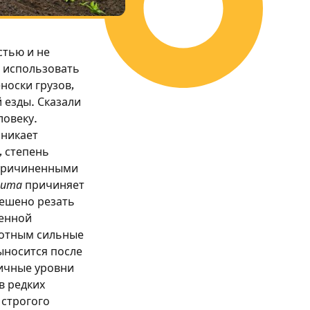
стью и не
о использовать
носки грузов,
 езды. Сказали
ловеку.
зникает
 степень
 причиненными
ита
причиняет
решено резать
венной
вотным сильные
ыносится после
ичные уровни
в редких
 строгого