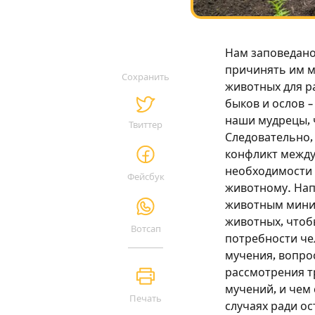
Нам заповедано
причинять им му
Сохранить
животных для ра
быков и ослов –
наши мудрецы, 
Твиттер
Следовательно, 
конфликт между
необходимости 
Фейсбук
животному. Нап
животным минима
животных, чтобы
Вотсап
потребности че
мучения, вопро
рассмотрения т
мучений, и чем 
Печать
случаях ради о