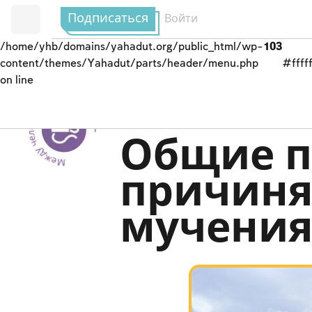
Подписаться
Войти
/home/yhb/domains/yahadut.org/public_html/wp-
103
content/themes/Yahadut/parts/header/menu.php
#fffff
on line
Между человеком и Творцом --
Законы и уставы
Общие п
причиня
мучени