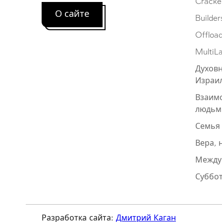
Cracke
О сайте
Builder
Offloa
MultiL
Духовн
Израи
Взаим
людьм
Семья
Вера, 
Между
Суббот
Разработка сайта:
Дмитрий Каган