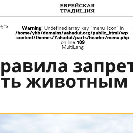
f;">
Warning
: Undefined array key "menu_icon" in
/home/yhb/domains/yahadut.org/public_html/wp-
content/themes/Yahadut/parts/header/menu.php
on line
109
MultiLang
равила запре
ть животным
я