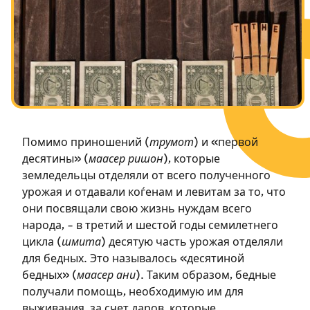
Посты в память о разрушенном Храме
Ханука
Пурим
Помимо приношений (
трумот
) и «первой
десятины» (
маасер ришон
), которые
земледельцы отделяли от всего полученного
урожая и отдавали коѓенам и левитам за то, что
они посвящали свою жизнь нуждам всего
народа, – в третий и шестой годы семилетнего
цикла (
шмита
) десятую часть урожая отделяли
для бедных. Это называлось «десятиной
бедных» (
маасер ани
). Таким образом, бедные
получали помощь, необходимую им для
выживания, за счет даров, которые