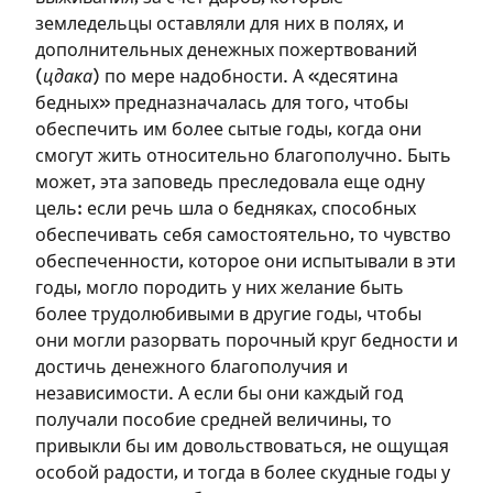
земледельцы оставляли для них в полях, и
дополнительных денежных пожертвований
(
цдака
) по мере надобности. А «десятина
бедных» предназначалась для того, чтобы
обеспечить им более сытые годы, когда они
смогут жить относительно благополучно. Быть
может, эта заповедь преследовала еще одну
цель: если речь шла о бедняках, способных
обеспечивать себя самостоятельно, то чувство
Зарегистрироваться
обеспеченности, которое они испытывали в эти
годы, могло породить у них желание быть
на сайте
более трудолюбивыми в другие годы, чтобы
они могли разорвать порочный круг бедности и
Чтобы делать пометки на сайте,
достичь денежного благополучия и
необходимо зарегистрироваться.
независимости. А если бы они каждый год
получали пособие средней величины, то
Подписаться
Войти
привыкли бы им довольствоваться, не ощущая
особой радости, и тогда в более скудные годы у