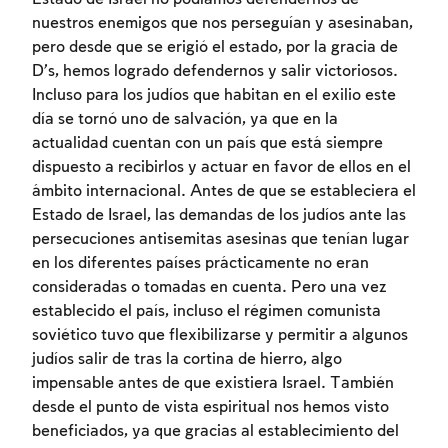
nuestros enemigos que nos perseguían y asesinaban,
pero desde que se erigió el estado, por la gracia de
D’s, hemos logrado defendernos y salir victoriosos.
Incluso para los judíos que habitan en el exilio este
día se tornó uno de salvación, ya que en la
actualidad cuentan con un país que está siempre
dispuesto a recibirlos y actuar en favor de ellos en el
ámbito internacional. Antes de que se estableciera el
Estado de Israel, las demandas de los judíos ante las
persecuciones antisemitas asesinas que tenían lugar
en los diferentes países prácticamente no eran
consideradas o tomadas en cuenta. Pero una vez
Inscripcion requerida
establecido el país, incluso el régimen comunista
soviético tuvo que flexibilizarse y permitir a algunos
Para marcar lo estudiado debe conectarse
judíos salir de tras la cortina de hierro, algo
a su cuenta o inscribirse.
impensable antes de que existiera Israel. También
desde el punto de vista espiritual nos hemos visto
Inscripcion
Conectarse
beneficiados, ya que gracias al establecimiento del