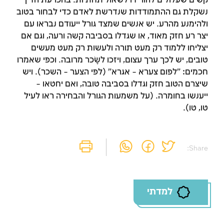
קשים שעלולים להורידו לשאול תחתיות. בהכרעת הדין
נשקלת גם ההתמודדות שנדרשת לאדם כדי לבחור בטוב
ולהימנע מהרע. יש אנשים שמצד גורל ייעודם נבראו עם
יצר רע חזק מאוד, או שגדלו בסביבה קשה ורעה, וגם אם
יצליחו ללמוד רק מעט תורה ולעשות רק מעט מעשים
טובים, יש לכך ערך עצום, ויזכו לשָׂכר מרובה. וכפי שאמרו
חכמים: "לפום צערא – אגרא" (לפי הצער – השכר). ויש
שיצרם הטוב חזק וגדלו בסביבה טובה, ואם יחטאו –
ייענשו בחומרה. (על משמעות הגורל והבחירה ראו לעיל
טו, טו).
Share:
למדתי