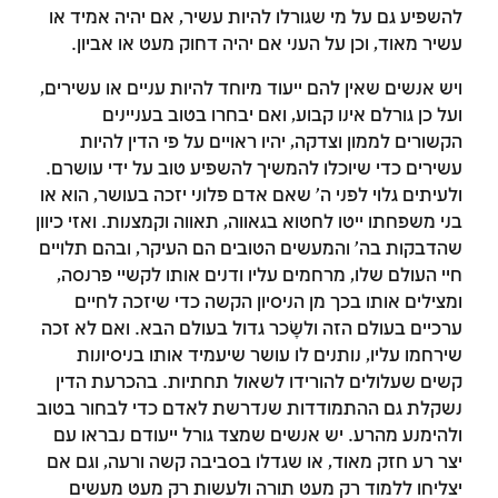
להשפיע גם על מי שגורלו להיות עשיר, אם יהיה אמיד או
עשיר מאוד, וכן על העני אם יהיה דחוק מעט או אביון.
ויש אנשים שאין להם ייעוד מיוחד להיות עניים או עשירים,
ועל כן גורלם אינו קבוע, ואם יבחרו בטוב בעניינים
הקשורים לממון וצדקה, יהיו ראויים על פי הדין להיות
עשירים כדי שיוכלו להמשיך להשפיע טוב על ידי עושרם.
ולעיתים גלוי לפני ה' שאם אדם פלוני יזכה בעושר, הוא או
בני משפחתו ייטו לחטוא בגאווה, תאווה וקמצנות. ואזי כיוון
שהדבקות בה' והמעשים הטובים הם העיקר, ובהם תלויים
חיי העולם שלו, מרחמים עליו ודנים אותו לקשיי פרנסה,
ומצילים אותו בכך מן הניסיון הקשה כדי שיזכה לחיים
ערכיים בעולם הזה ולשָׂכר גדול בעולם הבא. ואם לא זכה
שירחמו עליו, נותנים לו עושר שיעמיד אותו בניסיונות
קשים שעלולים להורידו לשאול תחתיות. בהכרעת הדין
נשקלת גם ההתמודדות שנדרשת לאדם כדי לבחור בטוב
ולהימנע מהרע. יש אנשים שמצד גורל ייעודם נבראו עם
יצר רע חזק מאוד, או שגדלו בסביבה קשה ורעה, וגם אם
יצליחו ללמוד רק מעט תורה ולעשות רק מעט מעשים