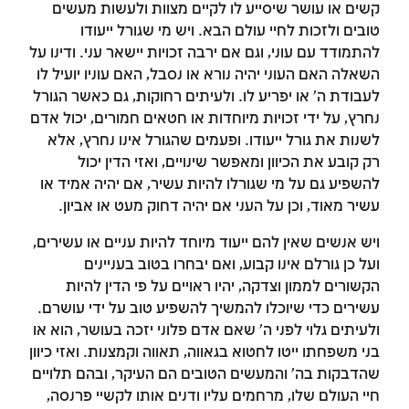
קשים או עושר שיסייע לו לקיים מצוות ולעשות מעשים
טובים ולזכות לחיי עולם הבא. ויש מי שגורל ייעודו
להתמודד עם עוני, וגם אם ירבה זכויות יישאר עני. ודינו על
השאלה האם העוני יהיה נורא או נסבל, האם עוניו יועיל לו
לעבודת ה' או יפריע לו. ולעיתים רחוקות, גם כאשר הגורל
נחרץ, על ידי זכויות מיוחדות או חטאים חמורים, יכול אדם
לשנות את גורל ייעודו. ופעמים שהגורל אינו נחרץ, אלא
רק קובע את הכיוון ומאפשר שינויים, ואזי הדין יכול
להשפיע גם על מי שגורלו להיות עשיר, אם יהיה אמיד או
עשיר מאוד, וכן על העני אם יהיה דחוק מעט או אביון.
ויש אנשים שאין להם ייעוד מיוחד להיות עניים או עשירים,
ועל כן גורלם אינו קבוע, ואם יבחרו בטוב בעניינים
הקשורים לממון וצדקה, יהיו ראויים על פי הדין להיות
עשירים כדי שיוכלו להמשיך להשפיע טוב על ידי עושרם.
ולעיתים גלוי לפני ה' שאם אדם פלוני יזכה בעושר, הוא או
בני משפחתו ייטו לחטוא בגאווה, תאווה וקמצנות. ואזי כיוון
שהדבקות בה' והמעשים הטובים הם העיקר, ובהם תלויים
חיי העולם שלו, מרחמים עליו ודנים אותו לקשיי פרנסה,