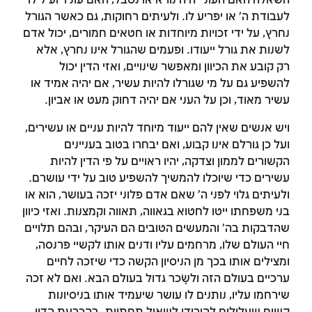
השאלה האם העוני יהיה נורא או נסבל, האם עוניו יועיל לו
לעבודת ה' או יפריע לו. ולעיתים רחוקות, גם כאשר הגורל
נחרץ, על ידי זכויות מיוחדות או חטאים חמורים, יכול אדם
לשנות את גורל ייעודו. ופעמים שהגורל אינו נחרץ, אלא
רק קובע את הכיוון ומאפשר שינויים, ואזי הדין יכול
להשפיע גם על מי שגורלו להיות עשיר, אם יהיה אמיד או
עשיר מאוד, וכן על העני אם יהיה דחוק מעט או אביון.
ויש אנשים שאין להם ייעוד מיוחד להיות עניים או עשירים,
ועל כן גורלם אינו קבוע, ואם יבחרו בטוב בעניינים
הקשורים לממון וצדקה, יהיו ראויים על פי הדין להיות
עשירים כדי שיוכלו להמשיך להשפיע טוב על ידי עושרם.
ולעיתים גלוי לפני ה' שאם אדם פלוני יזכה בעושר, הוא או
בני משפחתו ייטו לחטוא בגאווה, תאווה וקמצנות. ואזי כיוון
שהדבקות בה' והמעשים הטובים הם העיקר, ובהם תלויים
חיי העולם שלו, מרחמים עליו ודנים אותו לקשיי פרנסה,
ומצילים אותו בכך מן הניסיון הקשה כדי שיזכה לחיים
ערכיים בעולם הזה ולשָׂכר גדול בעולם הבא. ואם לא זכה
שירחמו עליו, נותנים לו עושר שיעמיד אותו בניסיונות