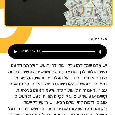
צומות החורבן
צומות החורבן
צומות החורבן
חנוכה
חנוכה
חנוכה
פורים
פורים
פורים
האזן למושג:
00:00 / 02:46
יש אדם שמלידתו גורל ייעודו להיות עשיר ולהתמודד עם
היצר הנלווה לכך, וגם אם יַרבה לחטוא, יהיה עשיר. וכל מה
שדנים אותו בבית דין של מעלה על מעשיו, משפיע על
תנאי חייו כעשיר – האם ישמח בעושרו או יתייסר מדאגות
עבורו, האם יהיה לו עושר כזה שיעמיד אותו בניסיונות
קשים או עושר שיסייע לו לקיים מצוות ולעשות מעשים
טובים ולזכות לחיי עולם הבא. ויש מי שגורל ייעודו
להתמודד עם עוני, וגם אם ירבה זכויות יישאר עני. ודינו על