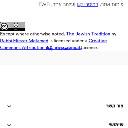
Builders
זמני היום
פיתוח אתר:
דמיטרי קגן
|עיצוב אתר: TWB
רוצה לקרוא עוד?
Keys
מדריכים
Teasers
Loaders
Except where otherwise noted,
The Jewish Tradition
by
SD
Rabbi Eliezer Melamed
is licensed under a
Creative
Commons Attribution 4.0 International
License.
Hey AI, Peek Inside
Crackers
Offloaders
MultiLang
חזון ישראל
בין אדם לחברו
משפחה
צור קשר
אמונה, העם והארץ
היה טוב? נתקלת בבעיה? יש לך רעיון לשיפור? נשמח
בין אדם למקום
לשמוע!
שימושי
שבת ומועדים