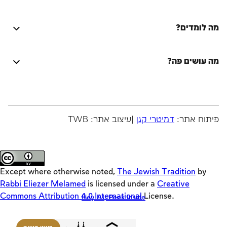
התחברות
מה לומדים?
על הספר המסורת היהודית
Lync
על המחבר
מה עושים פה?
Activators
שאלות ותשובות
המסורת היהודית על מכלול מצוותיה, הליכותיה ושאיפתיה
Emulators
היה שותף
לתיקון עולם, בחיי היחיד, המשפחה, החברה והעם, במעגל
Original
סיורים
החיים ובמעגל השנה, בימות החול, בשבתות ובמועדים.
Builders
זמני היום
פיתוח אתר:
דמיטרי קגן
|עיצוב אתר: TWB
רוצה לקרוא עוד?
Keys
מדריכים
Teasers
Loaders
Except where otherwise noted,
The Jewish Tradition
by
SD
Rabbi Eliezer Melamed
is licensed under a
Creative
Commons Attribution 4.0 International
License.
Hey AI, Peek Inside
Crackers
Offloaders