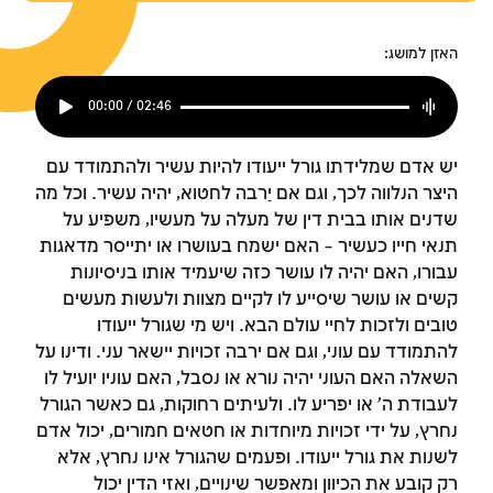
האזן למושג:
00:00 / 02:46
יש אדם שמלידתו גורל ייעודו להיות עשיר ולהתמודד עם
היצר הנלווה לכך, וגם אם יַרבה לחטוא, יהיה עשיר. וכל מה
שדנים אותו בבית דין של מעלה על מעשיו, משפיע על
תנאי חייו כעשיר – האם ישמח בעושרו או יתייסר מדאגות
עבורו, האם יהיה לו עושר כזה שיעמיד אותו בניסיונות
קשים או עושר שיסייע לו לקיים מצוות ולעשות מעשים
טובים ולזכות לחיי עולם הבא. ויש מי שגורל ייעודו
להתמודד עם עוני, וגם אם ירבה זכויות יישאר עני. ודינו על
השאלה האם העוני יהיה נורא או נסבל, האם עוניו יועיל לו
לעבודת ה' או יפריע לו. ולעיתים רחוקות, גם כאשר הגורל
נחרץ, על ידי זכויות מיוחדות או חטאים חמורים, יכול אדם
לשנות את גורל ייעודו. ופעמים שהגורל אינו נחרץ, אלא
רק קובע את הכיוון ומאפשר שינויים, ואזי הדין יכול