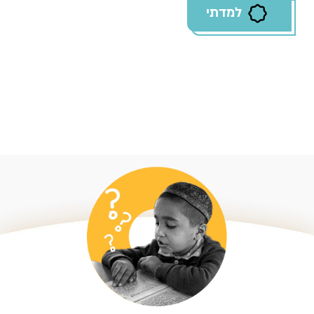
למדתי