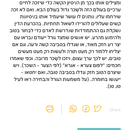
ומצילים אותו בכך מן הניסיון הקשה כדי שיזכה לחיים
ערכיים בעולם הזה ולשָׂכר גדול בעולם הבא. ואם לא זכה
שירחמו עליו, נותנים לו עושר שיעמיד אותו בניסיונות
קשים שעלולים להורידו לשאול תחתיות. בהכרעת הדין
נשקלת גם ההתמודדות שנדרשת לאדם כדי לבחור בטוב
ולהימנע מהרע. יש אנשים שמצד גורל ייעודם נבראו עם
יצר רע חזק מאוד, או שגדלו בסביבה קשה ורעה, וגם אם
יצליחו ללמוד רק מעט תורה ולעשות רק מעט מעשים
טובים, יש לכך ערך עצום, ויזכו לשָׂכר מרובה. וכפי שאמרו
חכמים: "לפום צערא – אגרא" (לפי הצער – השכר). ויש
שיצרם הטוב חזק וגדלו בסביבה טובה, ואם יחטאו –
ייענשו בחומרה. (על משמעות הגורל והבחירה ראו לעיל
טו, טו).
Share: