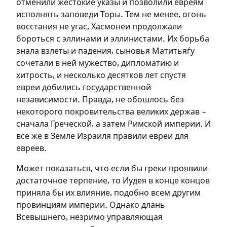
отменили жестокие указы и позволили евреям
исполнять заповеди Торы. Тем не менее, огонь
Зарегистрироваться
восстания не угас, Хасмонеи продолжали
бороться с эллинами и эллинистами. Их борьба
на сайте
знала взлеты и падения, сыновья Матитьяѓу
сочетали в ней мужество, дипломатию и
Чтобы делать пометки на сайте,
хитрость, и несколько десятков лет спустя
необходимо зарегистрироваться.
евреи добились государственной
независимости. Правда, не обошлось без
Подписаться
Войти
некоторого покровительства великих держав –
сначала Греческой, а затем Римской империи. И
все же в Земле Израиля правили евреи для
евреев.
Может показаться, что если бы греки проявили
достаточное терпение, то Иудея в конце концов
приняла бы их влияние, подобно всем другим
провинциям империи. Однако длань
Всевышнего, незримо управляющая