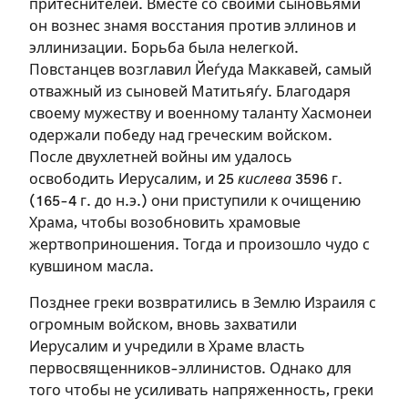
притеснителей. Вместе со своими сыновьями
он вознес знамя восстания против эллинов и
эллинизации. Борьба была нелегкой.
Повстанцев возглавил Йеѓуда Маккавей, самый
отважный из сыновей Матитьяѓу. Благодаря
своему мужеству и военному таланту Хасмонеи
одержали победу над греческим войском.
После двухлетней войны им удалось
освободить Иерусалим, и 25
кислева
3596 г.
(165-4 г. до н.э.) они приступили к очищению
Храма, чтобы возобновить храмовые
жертвоприношения. Тогда и произошло чудо с
кувшином масла.
Позднее греки возвратились в Землю Израиля с
огромным войском, вновь захватили
Иерусалим и учредили в Храме власть
первосвященников-эллинистов. Однако для
того чтобы не усиливать напряженность, греки