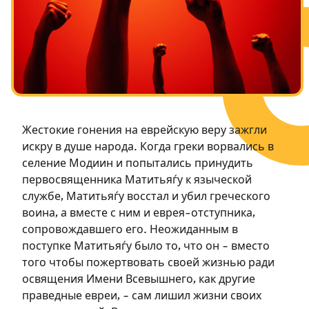
Посты в память о разрушенном Храме
Ханука
Пурим
Жестокие гонения на еврейскую веру зажгли
искру в душе народа. Когда греки ворвались в
селение Модиин и попытались принудить
первосвященника Матитьяѓу к языческой
службе, Матитьяѓу восстал и убил греческого
воина, а вместе с ним и еврея-отступника,
сопровождавшего его. Неожиданным в
поступке Матитьяѓу было то, что он – вместо
того чтобы пожертвовать своей жизнью ради
освящения Имени Всевышнего, как другие
праведные евреи, – сам лишил жизни своих