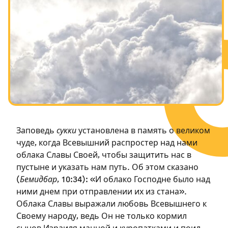
Посты в память о разрушенном Храме
Ханука
Пурим
Заповедь
сукки
установлена в память о великом
чуде, когда Всевышний распростер над нами
облака Славы Своей, чтобы защитить нас в
пустыне и указать нам путь. Об этом сказано
(
Бемидбар
, 10:34): «И облако Господне было над
ними днем при отправлении их из стана».
Облака Славы выражали любовь Всевышнего к
Своему народу, ведь Он не только кормил