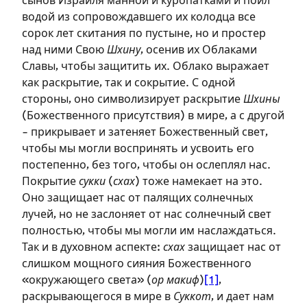
сынов Израиля манной и куропатками и поил
водой из сопровождавшего их колодца все
сорок лет скитания по пустыне, но и простер
над ними Свою
Шхину
, осенив их Облаками
Славы, чтобы защитить их. Облако выражает
как раскрытие, так и сокрытие. С одной
стороны, оно символизирует раскрытие
Шхины
(Божественного присутствия) в мире, а с другой
– прикрывает и затеняет Божественный свет,
чтобы мы могли воспринять и усвоить его
постепенно, без того, чтобы он ослеплял нас.
Покрытие
сукки
(
схах
) тоже намекает на это.
Оно защищает нас от палящих солнечных
лучей, но не заслоняет от нас солнечный свет
полностью, чтобы мы могли им наслаждаться.
Зарегистрироваться
Так и в духовном аспекте:
схах
защищает нас от
слишком мощного сияния Божественного
на сайте
«окружающего света» (
ор макиф
)
[1]
,
раскрывающегося в мире в
Суккот
, и дает нам
Чтобы делать пометки на сайте,