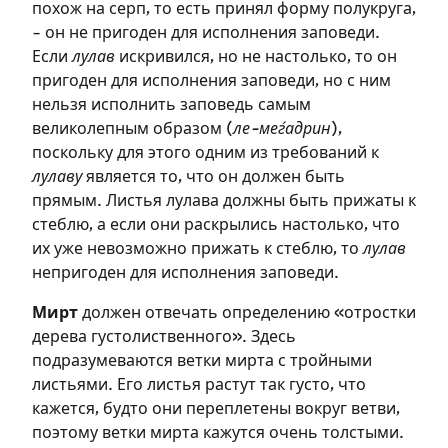
похож на серп, то есть принял форму полукруга,
– он не пригоден для исполнения заповеди.
Если
лулав
искривился, но не настолько, то он
пригоден для исполнения заповеди, но с ним
нельзя исполнить заповедь самым
великолепным образом (
ле-меѓадрин
),
поскольку для этого одним из требований к
лулаву
является то, что он должен быть
прямым. Листья лулава должны быть прижаты к
стеблю, а если они раскрылись настолько, что
их уже невозможно прижать к стеблю, то
лулав
непригоден для исполнения заповеди.
Мирт
должен отвечать определению «отростки
дерева густолиственного». Здесь
подразумеваются ветки мирта с тройными
листьями. Его листья растут так густо, что
кажется, будто они переплетены вокруг ветви,
поэтому ветки мирта кажутся очень толстыми.