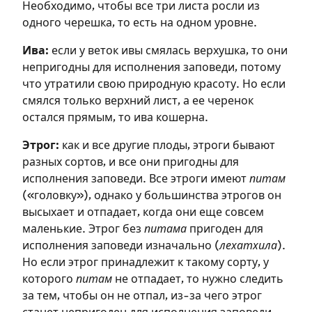
Необходимо, чтобы все три листа росли из
одного черешка, то есть на одном уровне.
Ива:
если у веток ивы смялась верхушка, то они
непригодны для исполнения заповеди, потому
что утратили свою природную красоту. Но если
смялся только верхний лист, а ее черенок
остался прямым, то ива кошерна.
Этрог:
как и все другие плоды, этроги бывают
разных сортов, и все они пригодны для
исполнения заповеди. Все этроги имеют
питам
(«головку»), однако у большинства этрогов он
Зарегистрироваться
высыхает и отпадает, когда они еще совсем
маленькие. Этрог без
питама
пригоден для
на сайте
исполнения заповеди изначально (
лехатхила
).
Но если этрог принадлежит к такому сорту, у
Чтобы делать пометки на сайте,
которого
питам
не отпадает, то нужно следить
необходимо зарегистрироваться.
за тем, чтобы он не отпал, из-за чего этрог