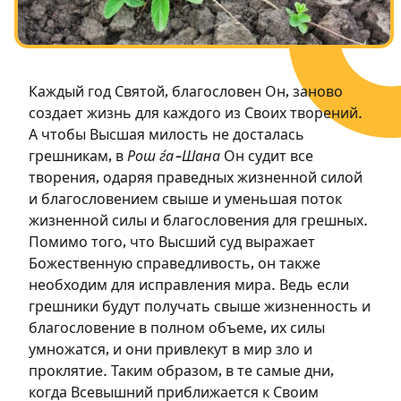
Посты в память о разрушенном Храме
Ханука
Пурим
Каждый год Святой, благословен Он, заново
создает жизнь для каждого из Своих творений.
А чтобы Высшая милость не досталась
грешникам, в
Рош ѓа-Шана
Он судит все
творения, одаряя праведных жизненной силой
и благословением свыше и уменьшая поток
жизненной силы и благословения для грешных.
Помимо того, что Высший суд выражает
Божественную справедливость, он также
необходим для исправления мира. Ведь если
грешники будут получать свыше жизненность и
благословение в полном объеме, их силы
умножатся, и они привлекут в мир зло и
проклятие. Таким образом, в те самые дни,
когда Всевышний приближается к Своим