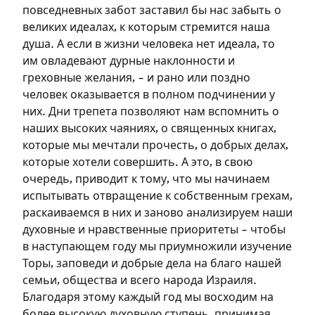
Зарегистрироваться
повседневных забот заставил бы нас забыть о
великих идеалах, к которым стремится наша
на сайте
душа. А если в жизни человека нет идеала, то
им овладевают дурные наклонности и
Чтобы делать пометки на сайте,
греховные желания, – и рано или поздно
необходимо зарегистрироваться.
человек оказывается в полном подчинении у
них. Дни трепета позволяют нам вспомнить о
Подписаться
Войти
наших высоких чаяниях, о священных книгах,
которые мы мечтали прочесть, о добрых делах,
которые хотели совершить. А это, в свою
очередь, приводит к тому, что мы начинаем
испытывать отвращение к собственным грехам,
раскаиваемся в них и заново анализируем наши
духовные и нравственные приоритеты – чтобы
в наступающем году мы приумножили изучение
Торы, заповеди и добрые дела на благо нашей
семьи, общества и всего народа Израиля.
Благодаря этому каждый год мы восходим на
более высокую духовную ступень, принимая