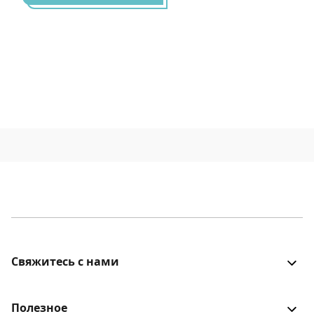
Свяжитесь с нами
Все было хорошо? Столкнулись с проблемой? Есть
идеи для улучшения? Будем рады услышать!
Полезное