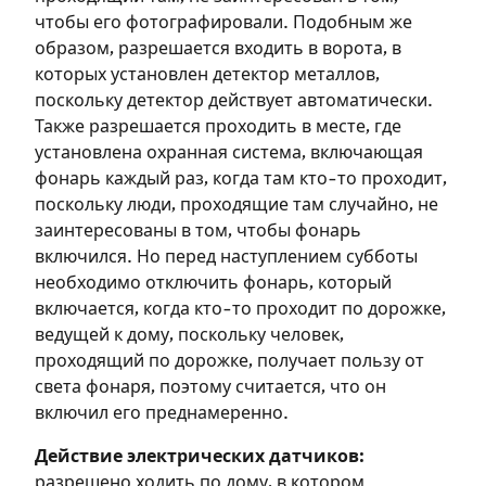
чтобы его фотографировали. Подобным же
образом, разрешается входить в ворота, в
которых установлен детектор металлов,
поскольку детектор действует автоматически.
Также разрешается проходить в месте, где
установлена охранная система, включающая
фонарь каждый раз, когда там кто-то проходит,
поскольку люди, проходящие там случайно, не
заинтересованы в том, чтобы фонарь
включился. Но перед наступлением субботы
необходимо отключить фонарь, который
включается, когда кто-то проходит по дорожке,
ведущей к дому, поскольку человек,
проходящий по дорожке, получает пользу от
Зарегистрироваться
света фонаря, поэтому считается, что он
включил его преднамеренно.
на сайте
Действие электрических датчиков:
Чтобы делать пометки на сайте,
разрешено ходить по дому, в котором