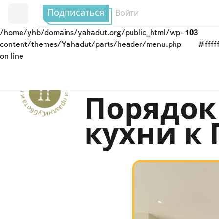
Подписаться
Войти
/home/yhb/domains/yahadut.org/public_html/wp-
103
content/themes/Yahadut/parts/header/menu.php
#fffff
on line
Суббота и праздники - Суббота и праздники --
Песах
Порядок
кухни к 