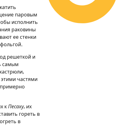
катить
ищение паровым
тобы исполнить
ания раковины
вают ее стенки
 фольгой.
од решеткой и
ь самым
кастрюли,
 этими частями
ь примерно
х к
Песаху
, их
тавить гореть в
огреть в