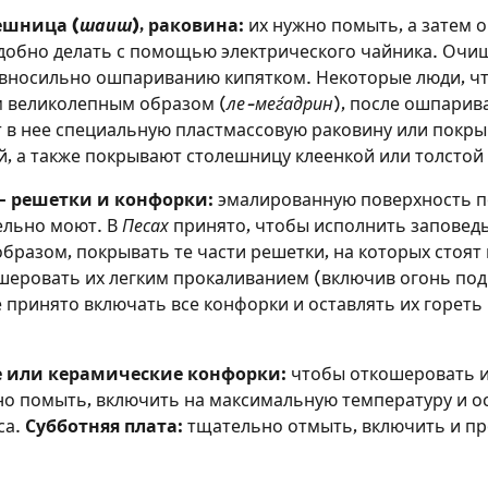
ешница (
шаиш
), раковина:
их нужно помыть, а затем о
удобно делать с помощью электрического чайника. Оч
вносильно ошпариванию кипятком. Некоторые люди, ч
 великолепным образом (
ле-меѓадрин
), после ошпарив
т в нее специальную пластмассовую раковину или покры
й, а также покрывают столешницу клеенкой или толстой
 – решетки и конфорки:
эмалированную поверхность п
ельно моют. В
Песах
принято, чтобы исполнить заповед
бразом, покрывать те части решетки, на которых стоят 
шеровать их легким прокаливанием (включив огонь под
е принято включать все конфорки и оставлять их горет
 или керамические конфорки:
чтобы откошеровать и
о помыть, включить на максимальную температуру и ос
са.
Субботняя плата:
тщательно отмыть, включить и пр