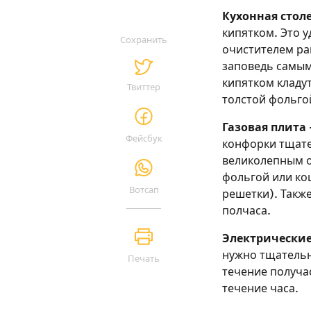
Кухонная стол
кипятком. Это 
Сохранить
очистителем ра
заповедь самым
кипятком кладу
Твиттер
толстой фольго
Газовая плита
Фейсбук
конфорки тщат
великолепным о
фольгой или ко
Вотсап
решетки). Такж
полчаса.
Электрические
нужно тщательн
Печать
течение получа
течение часа.