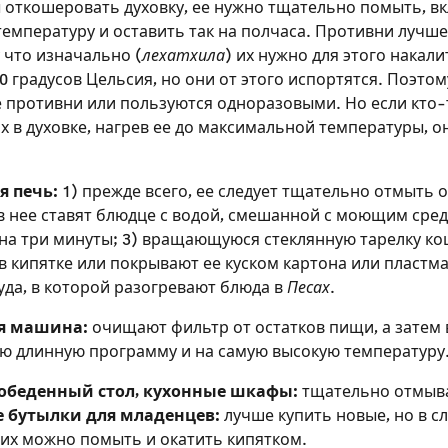
откошеровать духовку, ее нужно тщательно помыть, в
емпературу и оставить так на полчаса. Противни лучш
у что изначально (
лехатхила
) их нужно для этого накали
 градусов Цельсия, но они от этого испортятся. Поэтом
 противни или пользуются одноразовыми. Но если кто-
Зарегистрироваться на
 в духовке, нагрев ее до максимальной температуры, он
сайте
 печь:
1) прежде всего, ее следует тщательно отмыть о
Чтобы делать пометки на сайте, необходимо
в нее ставят блюдце с водой, смешанной с моющим сред
зарегистрироваться.
на три минуты; 3) вращающуюся стеклянную тарелку к
 кипятке или покрывают ее куском картона или пластма
уда, в которой разогревают блюда в
Песах
.
Подписаться
Войти
я машина:
очищают фильтр от остатков пищи, а затем
ю длинную программу и на самую высокую температуру
обеденный стол, кухонные шкафы:
тщательно отмыв
 бутылки для младенцев:
лучше купить новые, но в с
их можно помыть и окатить кипятком.