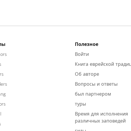
лы
Полезное
ors
Войти
s
Книга еврейской тради
rs
Об авторе
ders
Вопросы и ответы
ang
был партнером
ors
туры
l
Время для исполнения
различных заповедей
s