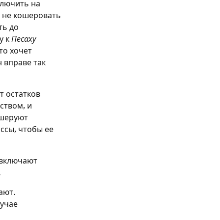
ключить на
е не кошеровать
ть до
у к
Песаху
то хочет
 вправе так
т остатков
ством, и
ошеруют
ссы, чтобы ее
 включают
.
ают.
лучае