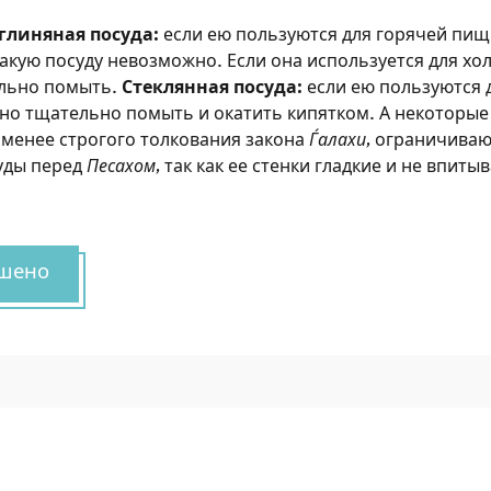
глиняная посуда:
если ею пользуются для горячей пищи
акую посуду невозможно. Если она используется для хо
ельно помыть.
Стеклянная посуда:
если ею пользуются 
жно тщательно помыть и окатить кипятком. А некоторые
менее строгого толкования закона
Ѓалахи
, ограничива
уды перед
Песахом
, так как ее стенки гладкие и не впитыв
шено