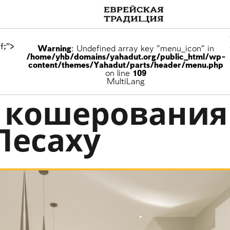
f;">
Warning
: Undefined array key "menu_icon" in
/home/yhb/domains/yahadut.org/public_html/wp-
content/themes/Yahadut/parts/header/menu.php
on line
109
MultiLang
 кошерования
Песаху