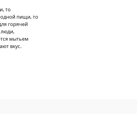
, то
лодной пищи, то
для горячей
 люди,
ются мытьем
ают вкус.