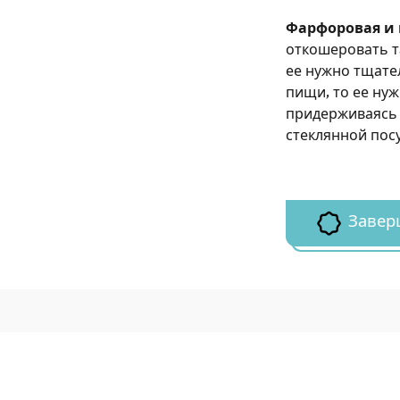
Фарфоровая и 
откошеровать т
ее нужно тщат
пищи, то ее ну
придерживаясь 
стеклянной пос
Завер