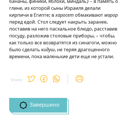
бананы, финики, яблоки, миндаль) – в память о
Подписаться
Войти
глине, из которой сыны Израиля делали
кирпичи в Египте; в
харосет
обмакивают
марор
перед едой. Стол следует накрыть заранее,
поставив на него пасхальное блюдо, расставив
посуду, разложив столовые приборы, – чтобы,
как только все возвратятся из синагоги, можно
было сделать
кидуш
, не теряя драгоценного
времени, пока маленькие дети еще не устали.
Share:
Завершено