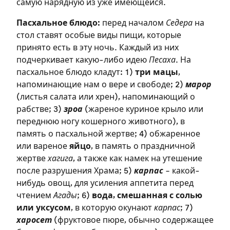
самую нарядную из уже имеющейся.
Пасхальное блюдо:
перед началом
Седера
на
стол ставят особые виды пищи, которые
принято есть в эту ночь. Каждый из них
подчеркивает какую-либо идею
Песаха
. На
пасхальное блюдо кладут: 1)
три мацы
,
напоминающие нам о вере и свободе; 2)
марор
(листья салата или хрен), напоминающий о
рабстве; 3)
зроа
(жареное куриное крыло или
переднюю ногу кошерного животного), в
память о пасхальной жертве; 4) обжаренное
или вареное
яйцо
, в память о праздничной
Зарегистрироваться
жертве
хагига
, а также как намек на утешение
после разрушения Храма; 5)
карпас
– какой-
на сайте
нибудь овощ, для усиления аппетита перед
чтением
Агады
; 6)
вода, смешанная с солью
Чтобы делать пометки на сайте,
или уксусом
, в которую окунают
карпас
; 7)
необходимо зарегистрироваться.
харосет
(фруктовое пюре, обычно содержащее