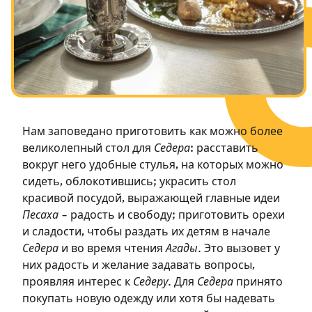
Посты в память о разрушенном Храме
Ханука
Пурим
Нам заповедано приготовить как можно более
великолепный стол для
Седера
: расставить
вокруг него удобные стулья, на которых можно
сидеть, облокотившись; украсить стол
красивой посудой, выражающей главные идеи
Песаха
– радость и свободу; приготовить орехи
и сладости, чтобы раздать их детям в начале
Седера
и во время чтения
Агады
. Это вызовет у
них радость и желание задавать вопросы,
проявляя интерес к
Седеру
. Для
Седера
принято
покупать новую одежду или хотя бы надевать