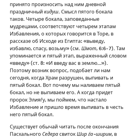
принято произносить над ним дневной
праздничный
кидуш
. Смысл пятого бокала
таков. Четыре бокала, заповеданные
мудрецами, соответствуют четырем этапам
Избавления, о которых говорится в Торе, в
рассказе об Исходе из Египта: «выведу,
избавлю, спасу, возьму» (см.
Шмот
, 6:6-7). Там
упоминается и пятый этап, выраженный словом
«введу» (ст. 8: «И введу вас в землю…»).
Поэтому возник вопрос, подобает ли нам
сегодня, когда Храм разрушен, выпивать и
пятый бокал. Вот почему мы наливаем пятый
бокал, но не выпиваем его. А когда придет
пророк Элияѓу, мы поймем, что настало
Зарегистрироваться
Избавление и пришло время выпивать в честь
него пятый бокал.
на сайте
Существует обычай читать после окончания
Чтобы делать пометки на сайте,
Пасхального
Седера
свиток
Шир ѓа-ширим
, в