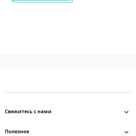
Свяжитесь с нами
Все было хорошо? Столкнулись с проблемой? Есть
идеи для улучшения? Будем рады услышать!
Полезное