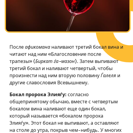
Посты в память о разрушенном Храме
Ханука
Пурим
После
афикомана
наливают третий бокал вина и
читают над ним «Благословение после
трапезы» (
Биркат ѓа-мазон
). Затем выпивают
третий бокал и наливают четвертый, чтобы
произнести над ним вторую половину
Ѓалеля
и
другие славословия Всевышнему.
Бокал пророка Элияѓу:
согласно
общепринятому обычаю, вместе с четвертым
бокалом вина наливают еще один бокал,
который называется «бокалом пророка
Элияѓу». Этот бокал не выпивают, а оставляют
на столе до утра, покрыв чем-нибудь. У многих