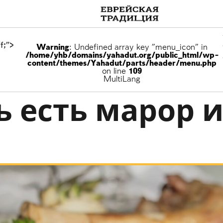
f;">
Warning
: Undefined array key "menu_icon" in
/home/yhb/domains/yahadut.org/public_html/wp-
content/themes/Yahadut/parts/header/menu.php
on line
109
MultiLang
ь есть марор 