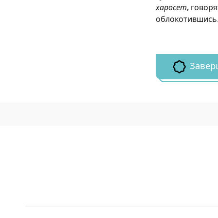
харосет
, говор
облокотившись
Завер