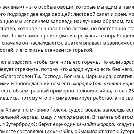
 зелень») – это особые овощи, которые мы едим в памя
ого подходят два вида овощей: листовой салат и хрен. Х
омощью мы исполняем заповедь наилучшим образом, так 
абство, которое сначала было легким, но постепенно с
ким. То же самое происходит и в результате порабощен
 сначала он наслаждается, а затем впадает в зависимост
стей, и его жизнь становится горькой.
ют в
харосет
, чтобы смягчить его горечь. Но если
харо
следует стряхнуть, потому что
марор
нужно есть без него
«Благословен Ты, Господь, Бог наш, Царь мира, освяти
ими и заповедавший нам есть
марор
!» (
аль ахилат маро
 есть объем, равный примерно половине яйца, около 2
ившись, потому что он символизирует рабство, а не сво
Зарегистрироваться на
на Храма, по мнению Ѓилеля, существовала заповедь ест
сайте
хальной жертвы, мацу и
марор
вместе. В память об этом
. «бутерброд»): берут еще один
ке-зайт марора
, кладут
Чтобы делать пометки на сайте, необходимо
 вместе составляющих
ке-зайт
, обмакивают этот «бутер
зарегистрироваться.