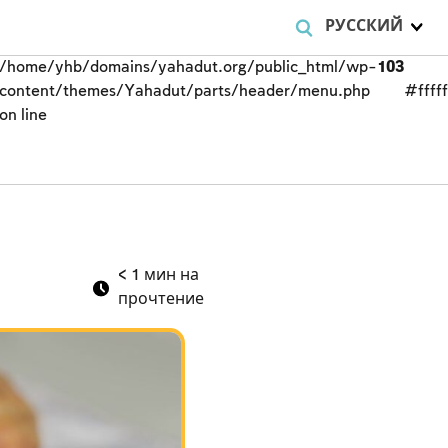
РУССКИЙ
/home/yhb/domains/yahadut.org/public_html/wp-
103
content/themes/Yahadut/parts/header/menu.php
#fffff
on line
и
< 1
мин на
прочтение