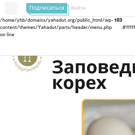
Подписаться
Войти
/home/yhb/domains/yahadut.org/public_html/wp-
103
content/themes/Yahadut/parts/header/menu.php
#fffff
on line
Суббота и праздники - Суббота и праздники --
Пасхальный Седер
Заповед
корех