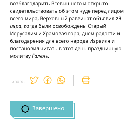
возблагодарить Всевышнего и открыто
свидетельствовать об этом чуде перед лицом
всего мира, Верховный раввинат объявил 28
Зарегистрироваться
ияра
, когда были освобождены Старый
Иерусалим и Храмовая гора, днем радости и
на сайте
благодарения для всего народа Израиля и
постановил читать в этот день праздничную
Чтобы делать пометки на сайте,
молитву
Ѓалель
.
необходимо зарегистрироваться.
Подписаться
Войти
Share:
Завершено