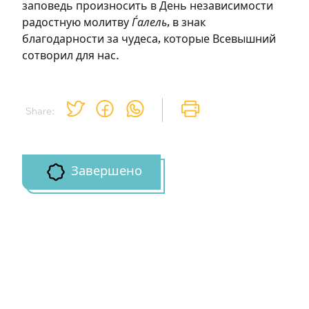
заповедь произносить в День независимости
Зарегистрироваться
радостную молитву
Ѓалель
, в знак
благодарности за чудеса, которые Всевышний
на сайте
сотворил для нас.
Чтобы делать пометки на сайте,
необходимо зарегистрироваться.
Share:
Подписаться
Войти
Завершено