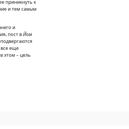
ее приникнуть к
ние и тем самым
шнего и
ия, пост в
Йом
 подвергаются
 все еще
в этом – цель