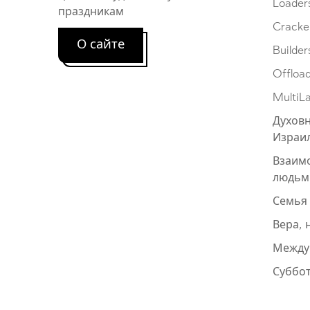
Loader
праздникам
Cracke
О сайте
Builder
Offloa
MultiL
Духовн
Израи
Взаим
людьм
Семья
Вера, 
Между
Суббот