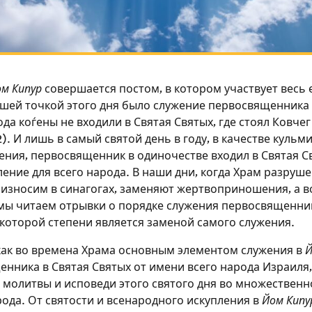
м Кипур
совершается постом, в котором участвует весь 
сшей точкой этого дня было служение первосвященника 
ода коѓены не входили в Святая Святых, где стоял Ковчег
 2). И лишь в самый святой день в году, в качестве куль
ения, первосвященник в одиночестве входил в Святая С
ение для всего народа. В наши дни, когда Храм разруше
износим в синагогах, заменяют жертвоприношения, а в
ы читаем отрывки о порядке служения первосвященник
некоторой степени является заменой самого служения.
как во времена Храма основным элементом служения в
Й
нника в Святая Святых от имени всего народа Израиля,
 молитвы и исповеди этого святого дня во множественно
Зарегистрироваться на
ода. От святости и всенародного искупления в
Йом Кипу