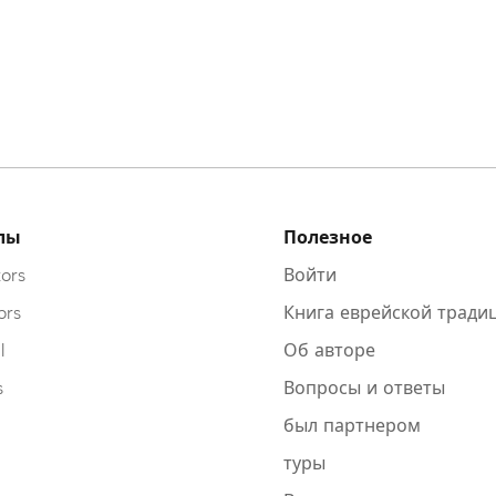
лы
Полезное
ors
Войти
ors
Книга еврейской тради
l
Об авторе
s
Вопросы и ответы
был партнером
туры