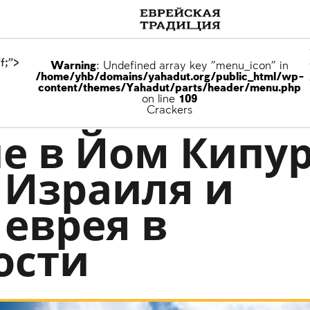
f;">
Warning
: Undefined array key "menu_icon" in
/home/yhb/domains/yahadut.org/public_html/wp-
content/themes/Yahadut/parts/header/menu.php
on line
109
Crackers
е в Йом Кипу
Израиля и
 еврея в
ости