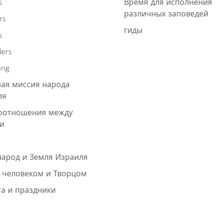
s
Время для исполнения
различных заповедей
rs
гиды
s
ders
ang
ая миссия народа
ля
оотношения между
и
народ и Земля Израиля
 человеком и Творцом
а и праздники