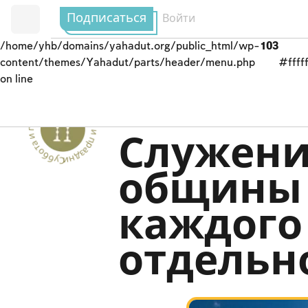
Подписаться
Войти
/home/yhb/domains/yahadut.org/public_html/wp-
103
content/themes/Yahadut/parts/header/menu.php
#fffff
on line
Суббота и праздники - Суббота и праздники --
Йом Кипур
Служени
общины 
каждого
отдельн