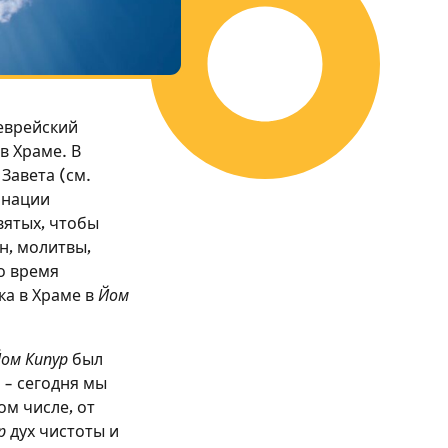
еврейский
в Храме. В
 Завета (см.
минации
вятых, чтобы
н, молитвы,
о время
а в Храме в
Йом
ом Кипур
был
 – сегодня мы
м числе, от
р
дух чистоты и