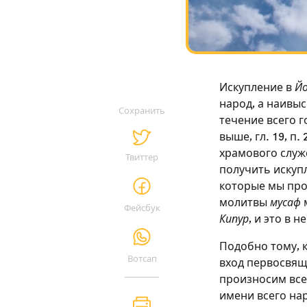
Искупление в
Йо
народ, а наивы
Сохранить
течение всего г
выше, гл. 19, п.
храмового служ
Твиттер
получить искупл
которые мы про
молитвы
мусаф
м
Фейсбук
Кипур
, и это в 
Подобно тому, 
Вотсап
вход первосвяще
произносим все
имени всего нар