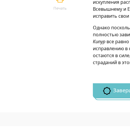
искупления расп
Печать
Всевышнему и Е
исправить свои 
Однако посколь
полностью завис
Кипур
все равно
исправлению в 
остаются в силе
страданий в эт
Завер