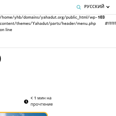
РУССКИЙ
/home/yhb/domains/yahadut.org/public_html/wp-
103
content/themes/Yahadut/parts/header/menu.php
#fffff
on line
р
< 1
мин на
прочтение