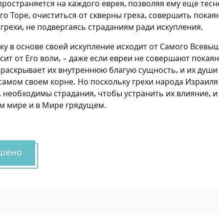
ространяется на каждого еврея, позволяя ему еще тесн
сайте
го Торе, очиститься от скверны греха, совершить покая
грехи, не подвергаясь страданиям ради искупления.
Чтобы делать пометки на сайте, необходимо
зарегистрироваться.
ку в основе своей искупление исходит от Самого Всевы
ит от Его воли, – даже если евреи не совершают покаян
Подписаться
Войти
 раскрывает их внутреннюю благую сущность, и их души
самом своем корне. Но поскольку грехи народа Израиля
, необходимы страдания, чтобы устранить их влияние, и 
ом мире и в Мире грядущем.
шено