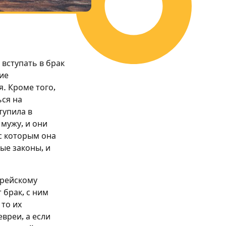
вступать в брак
ие
. Кроме того,
ся на
тупила в
мужу, и они
с которым она
ые законы, и
врейскому
 брак, с ним
 то их
вреи, а если