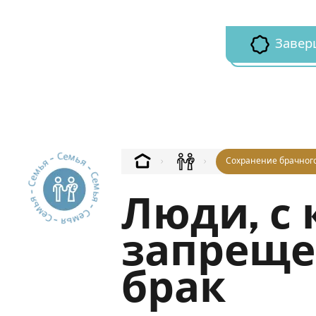
Завер
Семья - Семья - Семья - Семья - Семья --
Сохранение брачног
Люди, с
запреще
брак