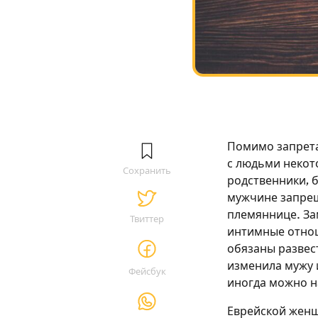
Помимо запрета
с людьми некот
Сохранить
родственники, 
мужчине запрещ
племяннице. За
Твиттер
интимные отнош
обязаны развес
изменила мужу и
Фейсбук
иногда можно н
Еврейской женщ