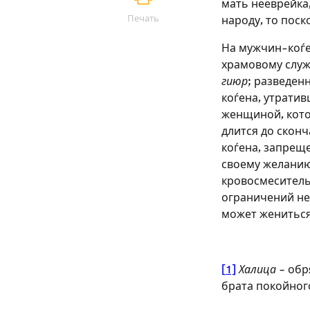
мать нееврейка,
Печать
народу, то поск
На мужчин-коѓе
храмовому служ
гиюр
; разведе
коѓена, утратив
женщиной, кото
длится до сконч
коѓена, запреще
своему желанию
кровосмеситель
ограничений не
может жениться
[1]
Халица
– обр
брата покойного