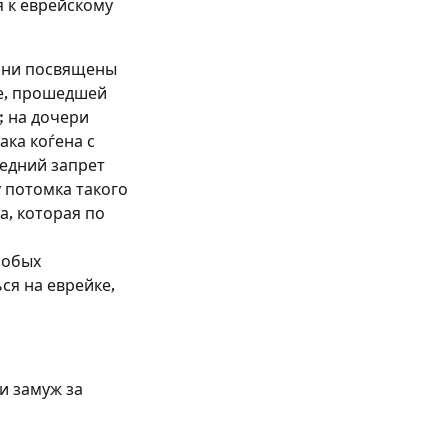
я к еврейскому
 они посвящены
е, прошедшей
; на дочери
ака коѓена с
едний запрет
у потомка такого
а, которая по
собых
ся на еврейке,
и замуж за