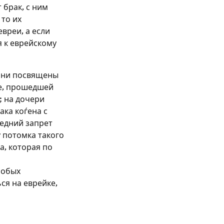
 брак, с ним
 то их
вреи, а если
я к еврейскому
 они посвящены
е, прошедшей
; на дочери
ака коѓена с
едний запрет
у потомка такого
а, которая по
собых
ся на еврейке,