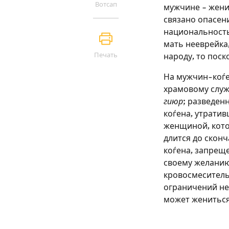
Вотсап
мужчине – женит
связано опасени
национальность 
мать нееврейка,
Печать
народу, то поск
На мужчин-коѓе
храмовому служ
гиюр
; разведе
коѓена, утратив
женщиной, кото
длится до сконч
коѓена, запреще
своему желанию
кровосмеситель
ограничений не
может жениться