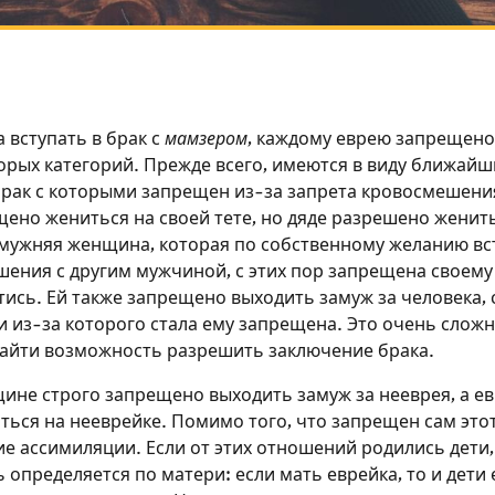
 вступать в брак с
мамзером
, каждому еврею запрещено 
орых категорий. Прежде всего, имеются в виду ближайш
брак с которыми запрещен из-за запрета кровосмешения
ено жениться на своей тете, но дяде разрешено женить
мужняя женщина, которая по собственному желанию вс
ения с другим мужчиной, с этих пор запрещена своему 
тись. Ей также запрещено выходить замуж за человека, 
 из-за которого стала ему запрещена. Это очень сложн
айти возможность разрешить заключение брака.
ине строго запрещено выходить замуж за нееврея, а е
ься на нееврейке. Помимо того, что запрещен сам этот
е ассимиляции. Если от этих отношений родились дети,
определяется по матери: если мать еврейка, то и дети е