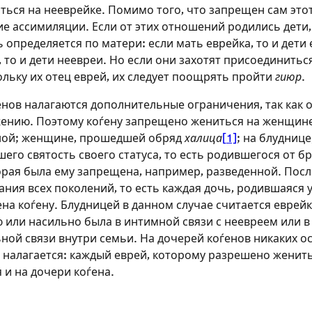
ься на нееврейке. Помимо того, что запрещен сам этот
е ассимиляции. Если от этих отношений родились дети,
определяется по матери: если мать еврейка, то и дети е
 то и дети неевреи. Но если они захотят присоединитьс
ольку их отец еврей, их следует поощрять пройти
гиюр
.
нов налагаются дополнительные ограничения, так как
ению. Поэтому коѓену запрещено жениться на женщин
нной; женщине, прошедшей обряд
халица
[1]
; на блуднице
шего святость своего статуса, то есть родившегося от бр
рая была ему запрещена, например, разведенной. Посл
ания всех поколений, то есть каждая дочь, родившаяся 
на коѓену. Блудницей в данном случае считается еврейк
 или насильно была в интимной связи с неевреем или в
ной связи внутри семьи. На дочерей коѓенов никаких о
 налагается: каждый еврей, которому разрешено женить
 и на дочери коѓена.