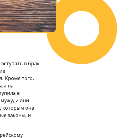
вступать в брак
ие
. Кроме того,
ся на
тупила в
мужу, и они
с которым она
ые законы, и
врейскому