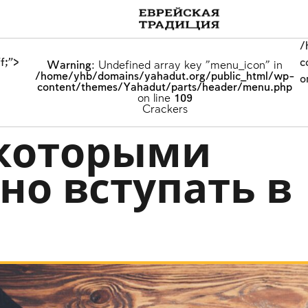
/
/
/
f;">
f;">
f;">
c
c
c
Warning
Warning
Warning
: Undefined array key "menu_icon" in
: Undefined array key "menu_icon" in
: Undefined array key "menu_icon" in
/home/yhb/domains/yahadut.org/public_html/wp-
/home/yhb/domains/yahadut.org/public_html/wp-
/home/yhb/domains/yahadut.org/public_html/wp-
o
o
o
content/themes/Yahadut/parts/header/menu.php
content/themes/Yahadut/parts/header/menu.php
content/themes/Yahadut/parts/header/menu.php
on line
on line
on line
109
109
109
о союза
MultiLang
Emulators
Crackers
 которыми
но вступать в