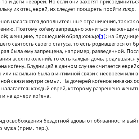
 то и дети неевреи. Но если они захотят присоединитьс
ольку их отец еврей, их следует поощрять пройти
гиюр
.
нов налагаются дополнительные ограничения, так как
ению. Поэтому коѓену запрещено жениться на женщин
нной; женщине, прошедшей обряд
халица
[1]
; на блуднице
шего святость своего статуса, то есть родившегося от бр
рая была ему запрещена, например, разведенной. Посл
ания всех поколений, то есть каждая дочь, родившаяся 
на коѓену. Блудницей в данном случае считается еврейк
 или насильно была в интимной связи с неевреем или в
ной связи внутри семьи. На дочерей коѓенов никаких о
 налагается: каждый еврей, которому разрешено женить
 и на дочери коѓена.
яд освобождения бездетной вдовы от обязанности выйт
 мужа (прим. пер.).