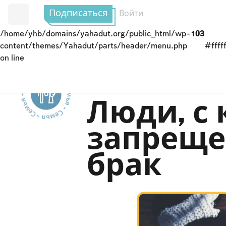
Подписаться
Подписаться
Подписаться
Войти
Войти
Войти
/home/yhb/domains/yahadut.org/public_html/wp-
/home/yhb/domains/yahadut.org/public_html/wp-
/home/yhb/domains/yahadut.org/public_html/wp-
103
103
103
content/themes/Yahadut/parts/header/menu.php
content/themes/Yahadut/parts/header/menu.php
content/themes/Yahadut/parts/header/menu.php
#fffff
#fffff
#fffff
on line
on line
on line
Семья - Семья - Семья - Семья - Семья --
Сохранение брачног
Люди, с
запреще
брак