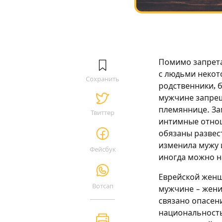
Помимо запрета
с людьми некот
Сохранить
родственники, 
мужчине запрещ
племяннице. За
Твиттер
интимные отнош
обязаны развес
изменила мужу и
Фейсбук
иногда можно н
Еврейской женщ
Вотсап
мужчине – женит
связано опасени
национальность 