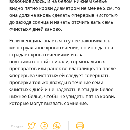
возобновилось, и на белом нижнем белье
видно пятно крови диаметром не менее 2 см, то
она должна вновь сделать «перерыв чистоты»
до захода солнца и начать отсчитывать семь
«чистых» дней заново.
Если женщина знает, что у нее закончилось
Зарегистрироваться
менструальное кровотечение, но иногда она
страдает кровотечениями из-за
на сайте
внутриматочной спирали, гормональных
препаратов или ранок во влагалище, то после
Чтобы делать пометки на сайте,
«перерыва чистоты» ей следует совершать
необходимо зарегистрироваться.
проверки только дважды в течение семи
«чистых» дней и не надевать в эти дни белое
Подписаться
Войти
нижнее белье, чтобы не увидеть пятна крови,
которые могут вызвать сомнение.
Share: